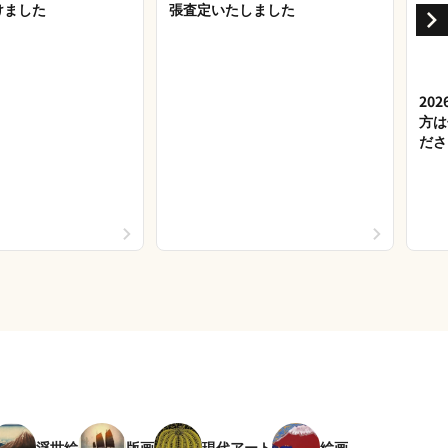
けました
張査定いたしました
20
方は
ださ
浮世絵
版画
現代アート
絵画