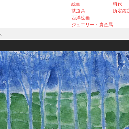
絵画
時代
茶道具
所定鑑
西洋絵画
ジュエリー・貴金属
馬」