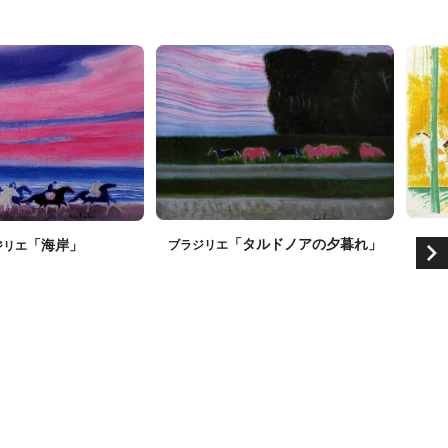
「タルドノアの夕暮れ」
「海岸」
ブラジリエ
ジリエ