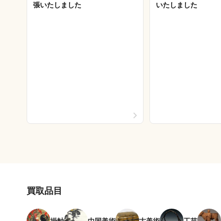
張いたしました
いたしました
買取品目
掛軸
中国美術
古美術
工芸