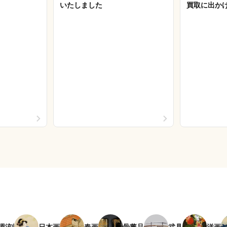
いたしました
買取に出か
彫刻
日本画
春画
骨董品
武具
洋画