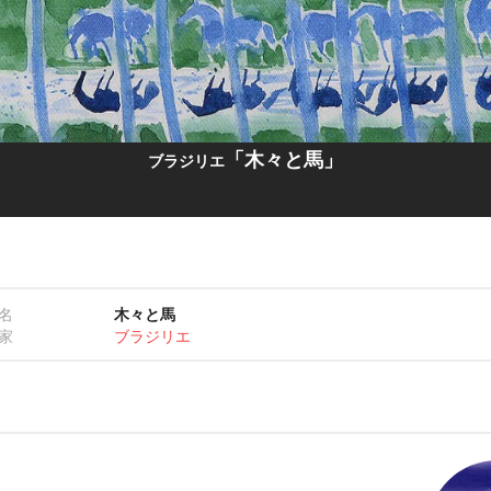
「木々と馬」
ブラジリエ
名
木々と馬
家
ブラジリエ