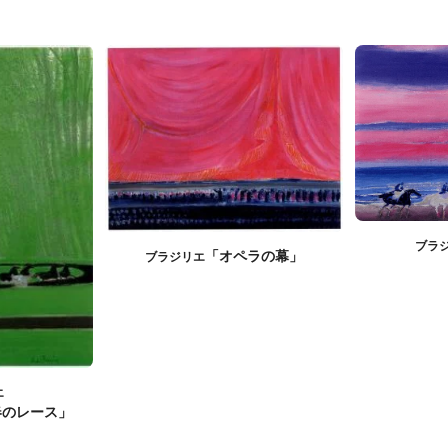
ブラ
「オペラの幕」
ブラジリエ
エ
春のレース」