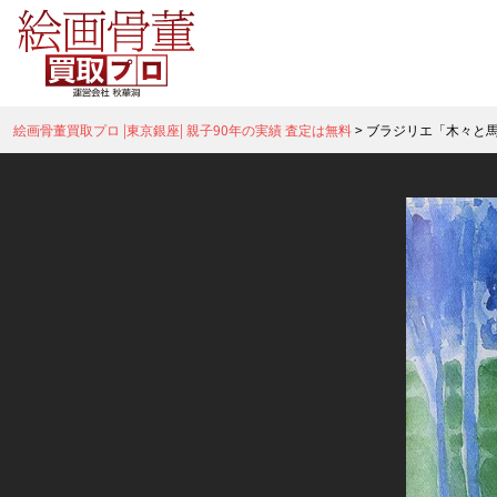
絵画骨董買取プロ |東京銀座| 親子90年の実績 査定は無料
>
ブラジリエ「木々と