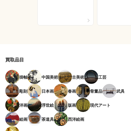
買取品目
掛軸
中国美術
古美術
工芸
彫刻
日本画
春画
骨董品
武具
洋画
浮世絵
版画
現代アート
絵画
茶道具
西洋絵画