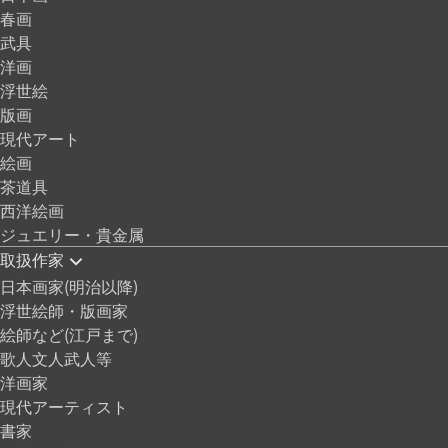
春画
武具
洋画
浮世絵
版画
現代アート
絵画
茶道具
西洋絵画
ジュエリー・貴金属
取扱作家
日本画家(明治以降)
浮世絵師・版画家
絵師など(江戸まで)
歌人文人武人等
洋画家
現代アーティスト
書家