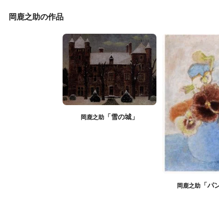
岡鹿之助の作品
「雪の城」
岡鹿之助
「パ
岡鹿之助