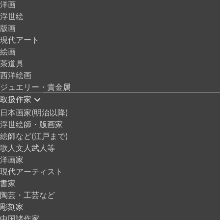
洋画
浮世絵
版画
現代アート
絵画
茶道具
西洋絵画
ジュエリー・貴金属
取扱作家
日本画家(明治以降)
浮世絵師・版画家
絵師など(江戸まで)
歌人文人武人等
洋画家
現代アーティスト
書家
陶芸・工芸など
彫刻家
中国諸作家