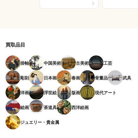
買取品目
掛軸
中国美術
古美術
工芸
彫刻
日本画
春画
骨董品
武具
洋画
浮世絵
版画
現代アート
絵画
茶道具
西洋絵画
ジュエリー・貴金属