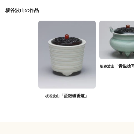
板谷波山の作品
「青磁捻
板谷波山
「蛋殻磁香爐」
板谷波山