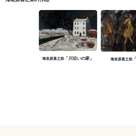
「川沿いの家」
海老原喜之助
海老原喜之助