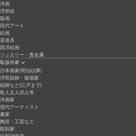
洋画
浮世絵
版画
現代アート
絵画
茶道具
西洋絵画
ジュエリー・貴金属
取扱作家
日本画家(明治以降)
浮世絵師・版画家
絵師など(江戸まで)
歌人文人武人等
洋画家
現代アーティスト
書家
陶芸・工芸など
彫刻家
中国諸作家