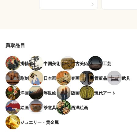
買取品目
掛軸
中国美術
古美術
工芸
彫刻
日本画
春画
骨董品
武具
洋画
浮世絵
版画
現代アート
絵画
茶道具
西洋絵画
ジュエリー・貴金属