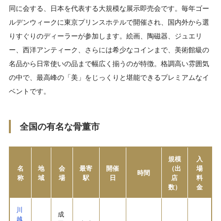
同に会する、日本を代表する大規模な展示即売会です。毎年ゴー
ルデンウィークに東京プリンスホテルで開催され、国内外から選
りすぐりのディーラーが参加します。絵画、陶磁器、ジュエリ
ー、西洋アンティーク、さらには希少なコインまで、美術館級の
名品から日常使いの品まで幅広く揃うのが特徴。格調高い雰囲気
の中で、最高峰の「美」をじっくりと堪能できるプレミアムなイ
ベントです。
全国の有名な骨董市
規模
入
名
地
会
最寄
開催
（出
場
時間
称
域
場
駅
日
店
料
数）
金
川
成
越