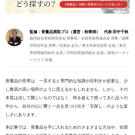
監修：骨董品買取プロ（運営：秋華洞） 代表 田中千秋
協同組合美術商交友会 理事長／全国美術商連合会 理事／国際
浮世絵学会 理事／松風会 会主／東京美術倶楽部 会員／東京
美術商協同組合 会員／浮世絵商協同組合 会員／築地ロータリ
ークラブ 所属
骨董品の世界は、一見すると専門的な知識や目利きが必要な、少
し敷居の高い場所のように思えるかもしれません。しかし、その
本質は決して難しいものではなく、時を超えて残ってきた品々の
中から、自分の心に響く一点を見つけ出す「宝探し」のような楽
しさにあります。
本記事では、骨董品を手に入れるためのさまざまな方法や、全国