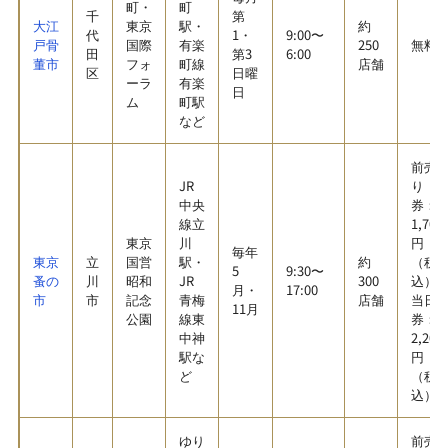
町・
町
千
第
大江
東京
駅・
約
代
1・
9:00〜
戸骨
国際
有楽
250
無料
田
第3
6:00
董市
フォ
町線
店舗
区
日曜
ーラ
有楽
日
ム
町駅
など
前売
JR
り
中央
券：
線立
1,700
東京
川
円
毎年
東京
立
国営
駅・
約
（税
5
9:30〜
蚤の
川
昭和
JR
300
込）
月・
17:00
市
市
記念
青梅
店舗
当日
11月
公園
線東
券：
中神
2,200
駅な
円
ど
（税
込）
ゆり
前売