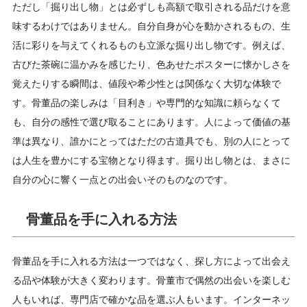
ただし「掘り出し物」とは必ずしも高額で取引される品だけを意
10
骨董品の掘り出し物に関するよくある質問
味するわけではありません。自分自身が心を動かされるもの、生
10.1
どういう物を買えば価値が高いですか？
活に彩りを与えてくれるものも立派な掘り出し物です。例えば、
10.2
特におすすめの骨董市はありますか？
古びた茶碗に温かみを感じたり、色あせたポスターに懐かしさを
10.3
骨董市やフリマで購入したお客さんも売りに来
覚えたりする瞬間は、値段や希少性とは関係なく大切な体験で
ますか？
す。骨董品の楽しみは「目利き」や専門的な知識に頼らなくて
も、自分の感性で選び取ることにあります。人によって価値の基
準は異なり、誰かにとってはただの古道具でも、別の人にとって
は人生を豊かにする宝物となり得ます。掘り出し物とは、まさに
自分の心に響く一点との出会いそのものなのです。
骨董品を手に入れる方法
骨董品を手に入れる方法は一つではなく、探し方によって出会え
る品や体験が大きく変わります。骨董市で偶然の出会いを楽しむ
人もいれば、専門店で確かな品を選ぶ人もいます。インターネッ