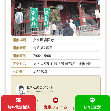
開催場所
文京区護国寺
開催時期
毎月第2曜日
開催時間
7:00~15:00
アクセス
メトロ有楽町線「護国寺駅」徒歩1分
出店数
約50店舗
Eさんのコメント
アットホームな感じで親近感があり、初めて行くに
査定フォーム
LINE査定
無料電話相談
はいいなと思いました！店主の方も優しい方が多