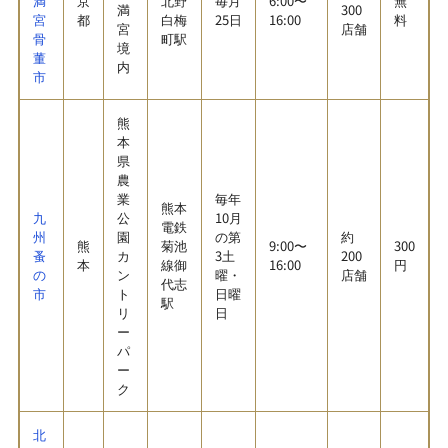
満
京
北野
毎月
6:00〜
無
満
300
宮
都
白梅
25日
16:00
料
宮
店舗
骨
町駅
境
董
内
市
熊
本
県
農
業
毎年
熊本
九
公
10月
電鉄
州
園
の第
約
熊
菊池
9:00〜
300
蚤
カ
3土
200
本
線御
16:00
円
の
ン
曜・
店舗
代志
市
ト
日曜
駅
リ
日
ー
パ
ー
ク
北