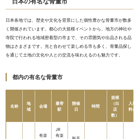
日本の有名な骨董市
日本各地では、歴史や文化を背景にした個性豊かな骨董市が数多
く開催されています。都心の大規模イベントから、地方の神社や
寺院で行われる地域密着型の市まで、その雰囲気や出品される品
物はさまざまです。光と合わせて楽しめる市も多く、骨董品探し
を通じて土地の文化や人との交流を味わえるのも魅力です。
都内の有名な骨董市
規模
地
最寄
開催
（出
入場
名称
会場
時間
域
駅
日
店
料金
数）
JR
有楽
有楽
毎月