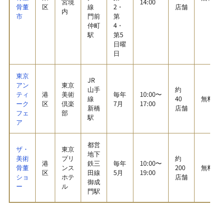
宮境
14:00
骨董
区
線
2・
店舗
内
市
門前
第
仲町
4・
駅
第5
日曜
日
東京
JR
アン
東京
山手
約
ティ
港
美術
毎年
10:00〜
線
40
無料
ーク
区
倶楽
7月
17:00
新橋
店舗
フェ
部
駅
ア
都営
ザ・
東京
地下
美術
プリ
約
港
鉄三
毎年
10:00〜
骨董
ンス
200
無料
区
田線
5月
19:00
ショ
ホテ
店舗
御成
ー
ル
門駅