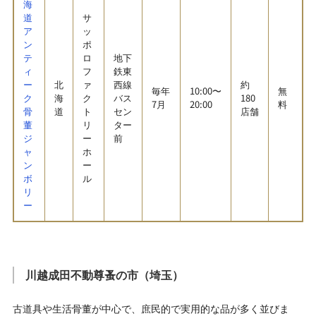
海
道
サ
ア
ッ
ン
ポ
テ
ロ
地下
ィ
フ
鉄東
ー
北
ァ
西線
約
毎年
10:00〜
無
ク
海
ク
バス
180
7月
20:00
料
骨
道
ト
セン
店舗
董
リ
ター
ジ
ー
前
ャ
ホ
ン
ー
ボ
ル
リ
ー
川越成田不動尊蚤の市（埼玉）
古道具や生活骨董が中心で、庶民的で実用的な品が多く並びま