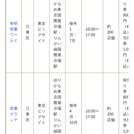
かも
り
め東
券：
京国
800
際展
円
有明
東京
毎年
江
示場
約
（税
骨董
ビッ
1
10:00〜
東
駅・
300
込）
ワー
グサ
月・
17:00
区
りん
店舗
当日
ルド
イト
7月
かい
券：
線国
1,000
際展
円
示場
（税
駅
込）
ゆり
前売
かも
り
め東
券：
京国
800
際展
円
東京
毎年
骨董
江
示場
約
（税
ビッ
4
10:00〜
グラ
東
駅・
200
込）
グサ
月・
17:00
ンデ
区
りん
店舗
当日
イト
10月
かい
券：
線国
1,000