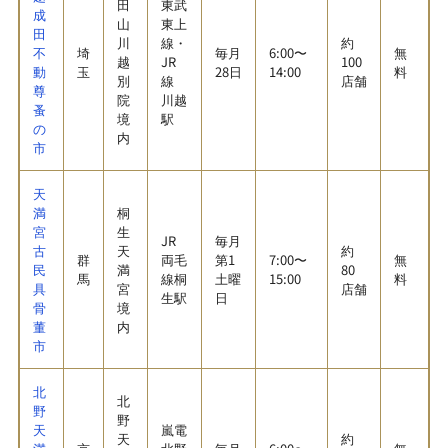
田
東武
成
山
東上
田
川
線・
約
不
埼
毎月
6:00〜
無
越
JR
100
動
玉
28日
14:00
料
別
線
店舗
尊
院
川越
蚤
境
駅
の
内
市
天
満
桐
宮
生
JR
毎月
古
天
約
群
両毛
第1
7:00〜
無
民
満
80
馬
線桐
土曜
15:00
料
具
宮
店舗
生駅
日
骨
境
董
内
市
北
北
野
野
天
嵐電
天
約