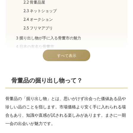
2.2
骨董品屋
2.3
ネットショップ
2.4
オークション
2.5
フリマアプリ
3
掘り出し物が手に入る骨董市の魅力
4
日本の有名な骨董市
4.1
都内の有名な骨董市
すべて表示
4.2
全国の有名な骨董市
5
お近くの骨董市の探し方
骨董品の掘り出し物って？
6
骨董市で掘り出し物を見つけるコツ
7
掘り出し物の価値を確かめる方法
8
【体験記】骨董市に行ってみた
骨董品の「掘り出し物」とは、思いがけず出会った価値ある品や
8.1
【体験記】其の壱｜護国寺骨董市へ
珍しい品のことを指します。市場価格より安く手に入れられる場
8.2
【体験記】其の弐｜青山古市へ
合もあり、知識や直感が試される楽しみがあります。まさに一期
8.3
【体験記】其の参｜骨董グランデへ
一会の出会いが魅力です。
9
掘り出し物を見つけたときの嬉しさは特別な体験です