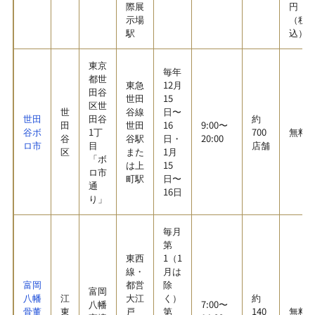
際展
円
示場
（税
駅
込）
東京
毎年
都世
東急
12月
田谷
世田
15
区世
世
谷線
日〜
世田
田谷
約
田
世田
16
9:00〜
谷ボ
1丁
700
無料
谷
谷駅
日・
20:00
ロ市
目
店舗
区
また
1月
「ボ
は上
15
ロ市
町駅
日〜
通
16日
り」
毎月
第
東西
1（1
線・
月は
富岡
都営
除
富岡
八幡
江
大江
く）
約
八幡
7:00〜
骨董
東
戸
第
140
無料