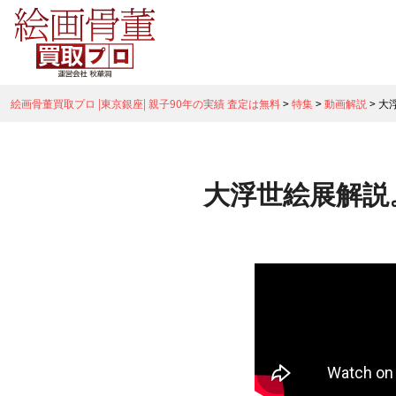
絵画骨董買取プロ |東京銀座| 親子90年の実績 査定は無料
>
特集
>
動画解説
>
大
大浮世絵展解説