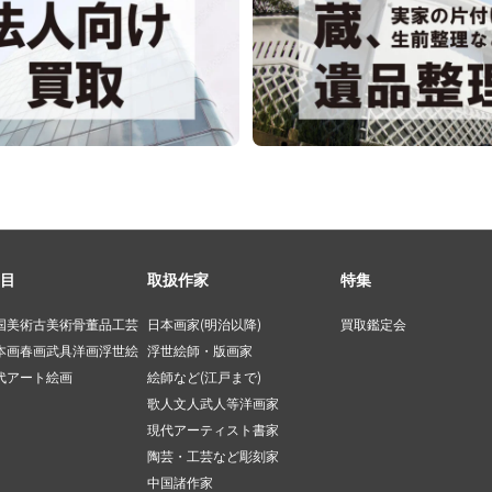
目
取扱作家
特集
国美術
古美術
骨董品
工芸
日本画家(明治以降)
買取鑑定会
本画
春画
武具
洋画
浮世絵
浮世絵師・版画家
代アート
絵画
絵師など(江戸まで)
歌人文人武人等
洋画家
現代アーティスト
書家
陶芸・工芸など
彫刻家
中国諸作家