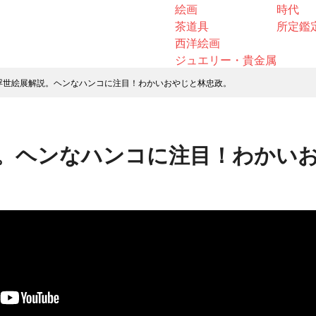
絵画
時代
茶道具
所定鑑
西洋絵画
ジュエリー・貴金属
浮世絵展解説。ヘンなハンコに注目！わかいおやじと林忠政。
。ヘンなハンコに注目！わかい