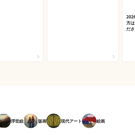
20
方は
ださ
浮世絵
版画
現代アート
絵画