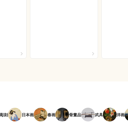
彫刻
日本画
春画
骨董品
武具
洋画