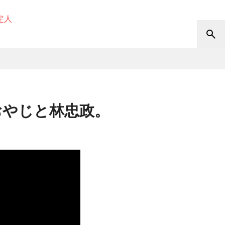
定人
おやじと林忠政。