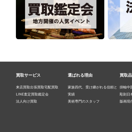
買取サービス
選ばれる理由
買取品
来店買取
出張買取
宅配買取
家族四代、受け継がれる信頼と
掛軸
中
LINE査定
買取鑑定会
実績
彫刻
日
法人向け買取
美術専門のスタッフ
版画
現