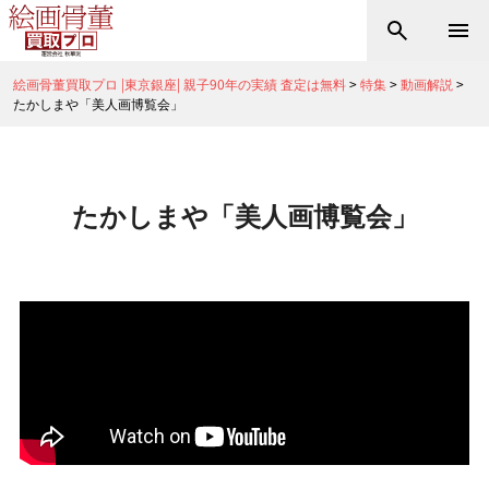
絵画骨董買取プロ |東京銀座| 親子90年の実績 査定は無料
>
特集
>
動画解説
>
たかしまや「美人画博覧会」
たかしまや「美人画博覧会」