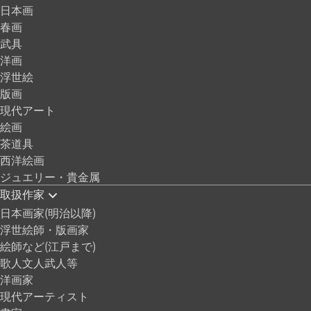
日本画
春画
武具
洋画
浮世絵
版画
現代アート
絵画
茶道具
西洋絵画
ジュエリー・貴金属
取扱作家
日本画家(明治以降)
浮世絵師・版画家
絵師など(江戸まで)
歌人文人武人等
洋画家
現代アーティスト