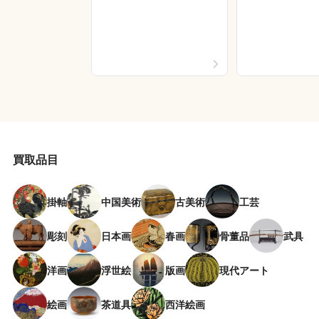
買取品目
掛軸
中国美術
古美術
工芸
彫刻
日本画
春画
骨董品
武具
洋画
浮世絵
版画
現代アート
絵画
茶道具
西洋絵画