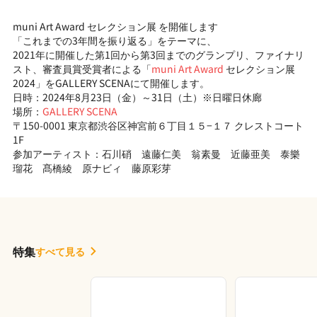
muni Art Award セレクション展 を開催します
「これまでの3年間を振り返る」をテーマに、
2021年に開催した第1回から第3回までのグランプリ、ファイナリ
スト、審査員賞受賞者による「
muni Art Award
セレクション展
2024」をGALLERY SCENAにて開催します。
日時：2024年8月23日（金）～31日（土）※日曜日休廊
場所：
GALLERY SCENA
〒150-0001 東京都渋谷区神宮前６丁目１５−１７ クレストコート
1F
参加アーティスト：石川硝 遠藤仁美 翁素曼 近藤亜美 泰樂
瑠花 髙橋綾 原ナビィ 藤原彩芽
特集
すべて見る