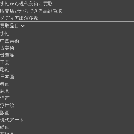
掛軸から現代美術も買取
販売店だからできる高額買取
メディア出演多数
買取品目
掛軸
中国美術
古美術
骨董品
工芸
彫刻
日本画
春画
武具
洋画
浮世絵
版画
現代アート
絵画
茶道具