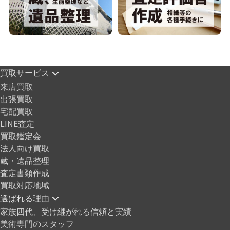
買取サービス
来店買取
出張買取
宅配買取
LINE査定
買取鑑定会
法人向け買取
蔵・遺品整理
査定書類作成
買取対応地域
選ばれる理由
家族四代、受け継がれる信頼と実績
美術専門のスタッフ