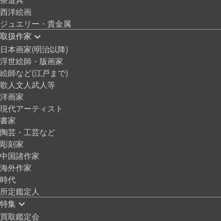
西洋絵画
ジュエリー・貴金属
取扱作家
日本画家(明治以降)
浮世絵師・版画家
絵師など(江戸まで)
歌人文人武人等
洋画家
現代アーティスト
書家
陶芸・工芸など
彫刻家
中国諸作家
海外作家
時代
所定鑑定人
特集
買取鑑定会