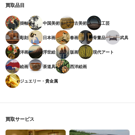
買取品目
掛軸
中国美術
古美術
工芸
彫刻
日本画
春画
骨董品
武具
洋画
浮世絵
版画
現代アート
絵画
茶道具
西洋絵画
ジュエリー・貴金属
買取サービス