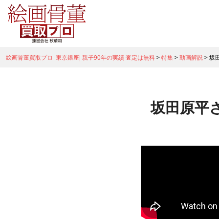
絵画骨董買取プロ |東京銀座| 親子90年の実績 査定は無料
>
特集
>
動画解説
>
坂
坂田原平