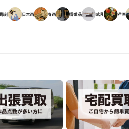
彫刻
日本画
春画
骨董品
武具
洋画