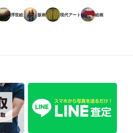
浮世絵
版画
現代アート
絵画