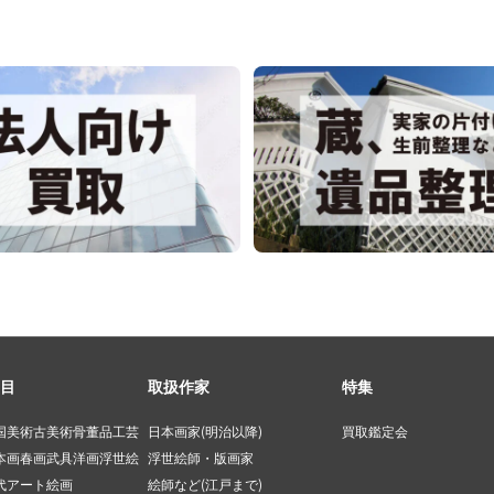
目
取扱作家
特集
国美術
古美術
骨董品
工芸
日本画家(明治以降)
買取鑑定会
本画
春画
武具
洋画
浮世絵
浮世絵師・版画家
代アート
絵画
絵師など(江戸まで)