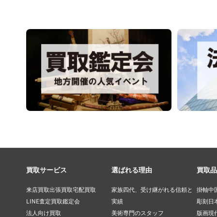
買取サービス
選ばれる理由
買取品
来店買取
出張買取
宅配買取
家族四代、受け継がれる信頼と
掛軸
中
LINE査定
買取鑑定会
実績
彫刻
日
法人向け買取
美術専門のスタッフ
版画
現