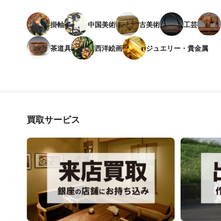
掛軸
中国美術
古美術
工芸
茶道具
西洋絵画
ジュエリー・貴金属
買取サービス