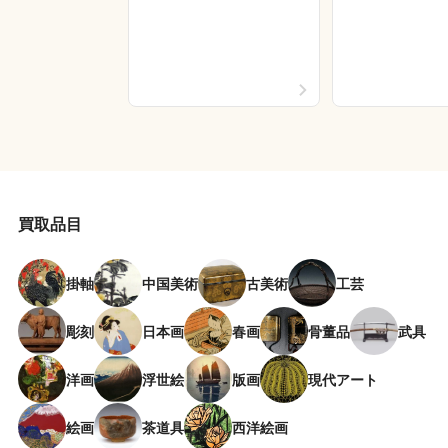
買取品目
掛軸
中国美術
古美術
工芸
彫刻
日本画
春画
骨董品
武具
洋画
浮世絵
版画
現代アート
絵画
茶道具
西洋絵画