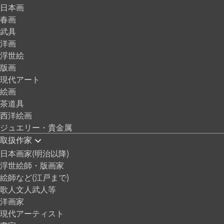
日本画
春画
武具
洋画
浮世絵
版画
現代アート
絵画
茶道具
西洋絵画
ジュエリー・貴金属
取扱作家
日本画家(明治以降)
浮世絵師・版画家
絵師など(江戸まで)
歌人文人武人等
洋画家
現代アーティスト