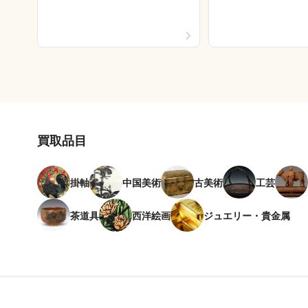
買取品目
掛軸
中国美術
古美術
工芸
茶道具
西洋絵画
ジュエリー・貴金属