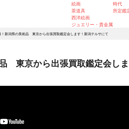
絵画
時代
茶道具
所定鑑
西洋絵画
ジュエリー・貴金属
料！新潟県の美術品 東京から出張買取鑑定会します！新潟テルサにて
品 東京から出張買取鑑定会し