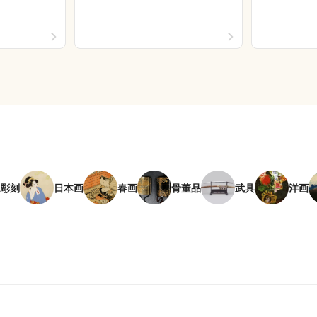
彫刻
日本画
春画
骨董品
武具
洋画