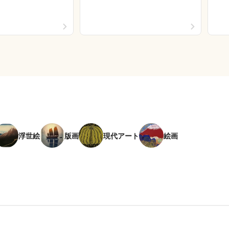
浮世絵
版画
現代アート
絵画