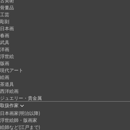
古美術
骨董品
工芸
彫刻
日本画
春画
武具
洋画
浮世絵
版画
現代アート
絵画
茶道具
西洋絵画
ジュエリー・貴金属
取扱作家
日本画家(明治以降)
浮世絵師・版画家
絵師など(江戸まで)