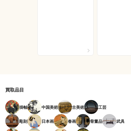
買取品目
掛軸
中国美術
古美術
工芸
彫刻
日本画
春画
骨董品
武具