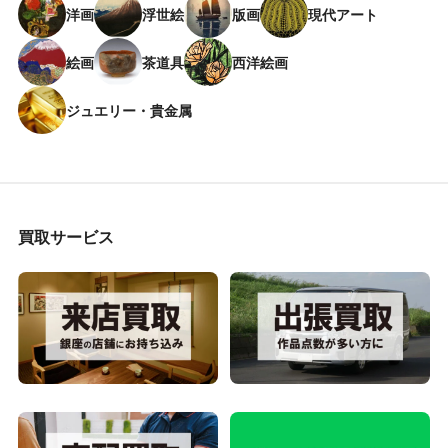
洋画
浮世絵
版画
現代アート
絵画
茶道具
西洋絵画
ジュエリー・貴金属
買取サービス