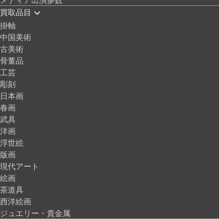
買取品目
掛軸
中国美術
古美術
骨董品
工芸
彫刻
日本画
春画
武具
洋画
浮世絵
版画
現代アート
絵画
茶道具
西洋絵画
ジュエリー・貴金属