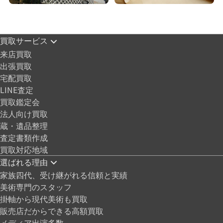
買取サービス
来店買取
出張買取
宅配買取
LINE査定
買取鑑定会
法人向け買取
蔵・遺品整理
査定書類作成
買取対応地域
選ばれる理由
家族四代、受け継がれる信頼と実績
美術専門のスタッフ
掛軸から現代美術も買取
販売店だからできる高額買取
メディア出演多数