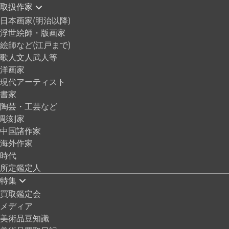
取扱作家
日本画家(明治以降)
浮世絵師・版画家
絵師など(江戸まで)
歌人文人武人等
洋画家
現代アーティスト
書家
陶芸・工芸など
彫刻家
中国諸作家
海外作家
時代
所定鑑定人
特集
買取鑑定会
メディア
美術品豆知識