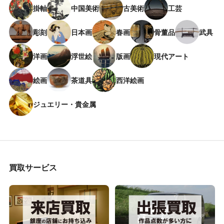
掛軸
中国美術
古美術
工芸
彫刻
日本画
春画
骨董品
武具
洋画
浮世絵
版画
現代アート
絵画
茶道具
西洋絵画
ジュエリー・貴金属
買取サービス