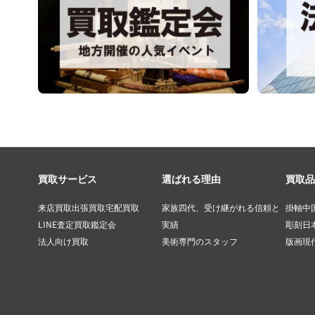
買取サービス
選ばれる理由
買取品
来店買取
出張買取
宅配買取
家族四代、受け継がれる信頼と
掛軸
中
LINE査定
買取鑑定会
実績
彫刻
日
法人向け買取
美術専門のスタッフ
版画
現