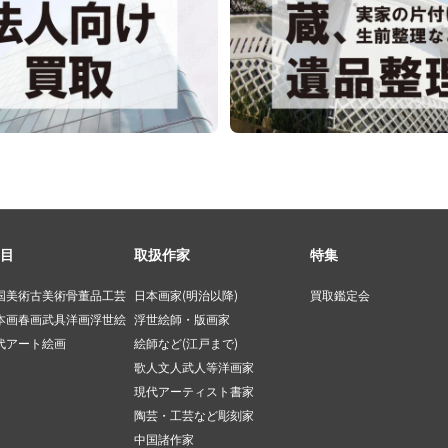
目
取扱作家
特集
国美術
古美術
骨董品
工芸
日本画家(明治以降)
買取鑑定会
本画
春画
武具
洋画
浮世絵
浮世絵師・版画家
代アート
絵画
絵師など(江戸まで)
歌人文人武人等
洋画家
現代アーティスト
書家
陶芸・工芸など
彫刻家
中国諸作家