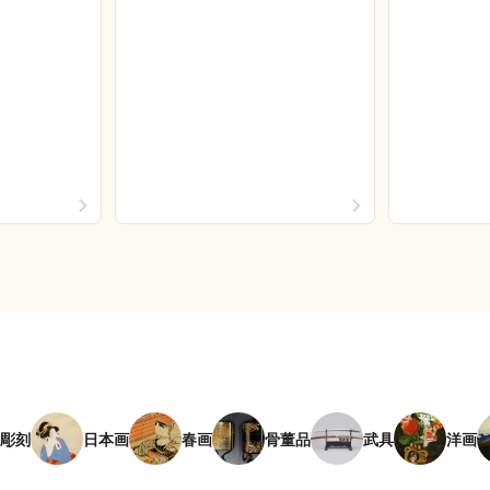
彫刻
日本画
春画
骨董品
武具
洋画