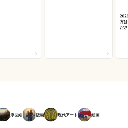
20
方は
ださ
浮世絵
版画
現代アート
絵画