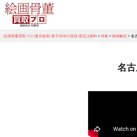
絵画骨董買取プロ |東京銀座| 親子90年の実績 査定は無料
>
特集
>
動画解説
>
名
名古