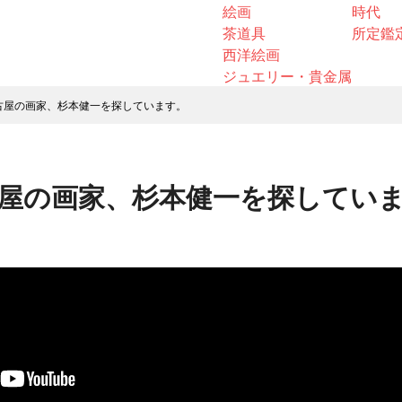
絵画
時代
茶道具
所定鑑
西洋絵画
ジュエリー・貴金属
古屋の画家、杉本健一を探しています。
屋の画家、杉本健一を探してい