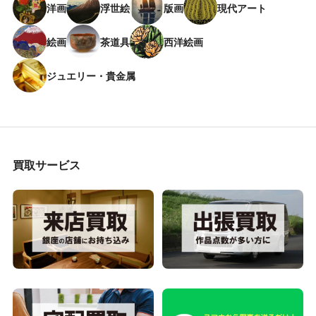
洋画
浮世絵
版画
現代アート
絵画
茶道具
西洋絵画
ジュエリー・貴金属
買取サービス