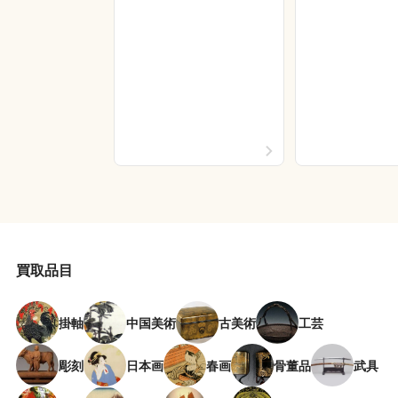
買取品目
掛軸
中国美術
古美術
工芸
彫刻
日本画
春画
骨董品
武具