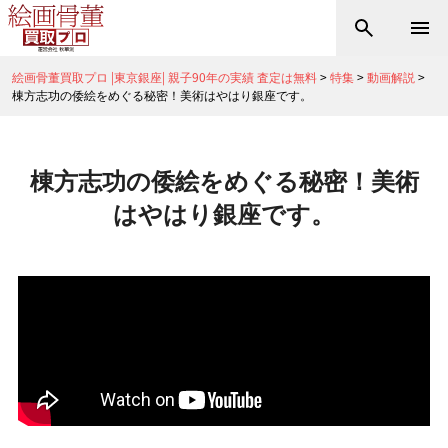
絵画骨董買取プロ |東京銀座| 親子90年の実績 査定は無料
>
特集
>
動画解説
>
棟方志功の倭絵をめぐる秘密！美術はやはり銀座です。
棟方志功の倭絵をめぐる秘密！美術
はやはり銀座です。