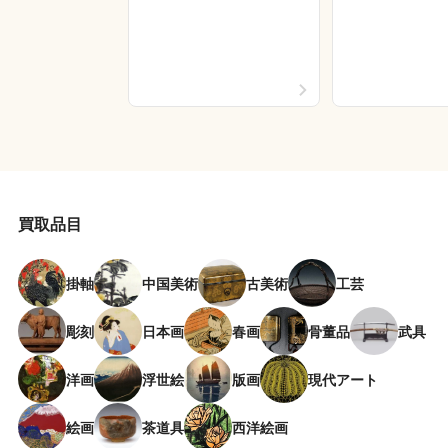
買取品目
掛軸
中国美術
古美術
工芸
彫刻
日本画
春画
骨董品
武具
洋画
浮世絵
版画
現代アート
絵画
茶道具
西洋絵画