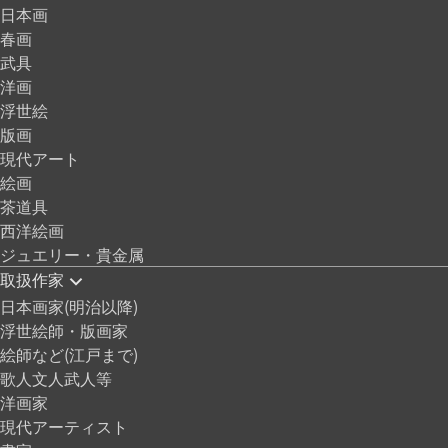
日本画
春画
武具
洋画
浮世絵
版画
現代アート
絵画
茶道具
西洋絵画
ジュエリー・貴金属
取扱作家
日本画家(明治以降)
浮世絵師・版画家
絵師など(江戸まで)
歌人文人武人等
洋画家
現代アーティスト