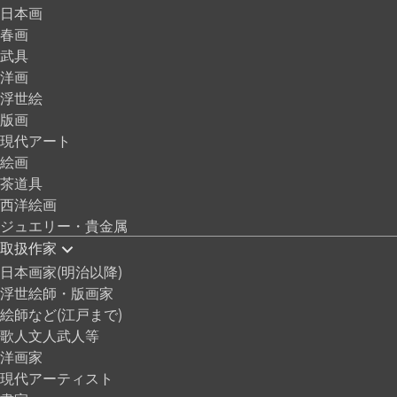
日本画
春画
武具
洋画
浮世絵
版画
現代アート
絵画
茶道具
西洋絵画
ジュエリー・貴金属
取扱作家
日本画家(明治以降)
浮世絵師・版画家
絵師など(江戸まで)
歌人文人武人等
洋画家
現代アーティスト