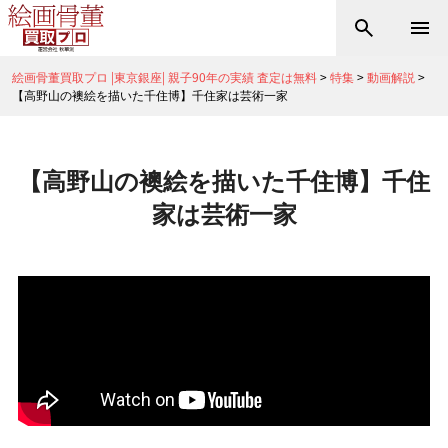
絵画骨董買取プロ |東京銀座| 親子90年の実績 査定は無料
>
特集
>
動画解説
>
【高野山の襖絵を描いた千住博】千住家は芸術一家
【高野山の襖絵を描いた千住博】千住
家は芸術一家