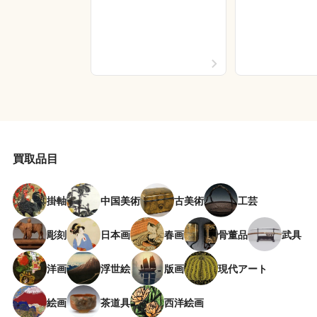
買取品目
掛軸
中国美術
古美術
工芸
彫刻
日本画
春画
骨董品
武具
洋画
浮世絵
版画
現代アート
絵画
茶道具
西洋絵画