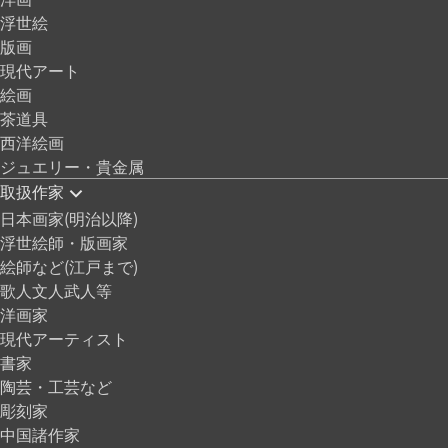
浮世絵
版画
現代アート
絵画
茶道具
西洋絵画
ジュエリー・貴金属
取扱作家
日本画家(明治以降)
浮世絵師・版画家
絵師など(江戸まで)
歌人文人武人等
洋画家
現代アーティスト
書家
陶芸・工芸など
彫刻家
中国諸作家