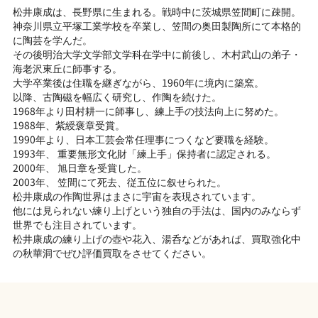
松井康成は、長野県に生まれる。戦時中に茨城県笠間町に疎開。
神奈川県立平塚工業学校を卒業し、笠間の奥田製陶所にて本格的
に陶芸を学んだ。
その後明治大学文学部文学科在学中に前後し、木村武山の弟子・
海老沢東丘に師事する。
大学卒業後は住職を継ぎながら、1960年に境内に築窯。
以降、古陶磁を幅広く研究し、作陶を続けた。
1968年より田村耕一に師事し、練上手の技法向上に努めた。
1988年、紫綬褒章受賞。
1990年より、日本工芸会常任理事につくなど要職を経験。
1993年、 重要無形文化財「練上手」保持者に認定される。
2000年、 旭日章を受賞した。
2003年、 笠間にて死去、従五位に叙せられた。
松井康成の作陶世界はまさに宇宙を表現されています。
他には見られない練り上げという独自の手法は、国内のみならず
世界でも注目されています。
松井康成の練り上げの壺や花入、湯呑などがあれば、買取強化中
の秋華洞でぜひ評価買取をさせてください。