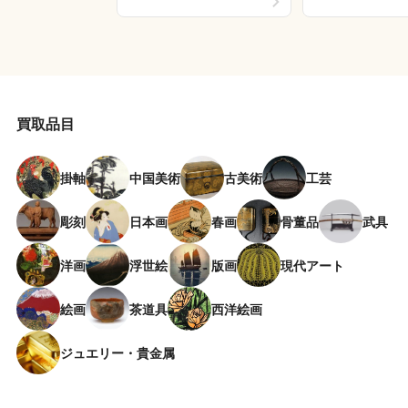
買取品目
掛軸
中国美術
古美術
工芸
彫刻
日本画
春画
骨董品
武具
洋画
浮世絵
版画
現代アート
絵画
茶道具
西洋絵画
ジュエリー・貴金属