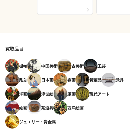
買取品目
掛軸
中国美術
古美術
工芸
彫刻
日本画
春画
骨董品
武具
洋画
浮世絵
版画
現代アート
絵画
茶道具
西洋絵画
ジュエリー・貴金属