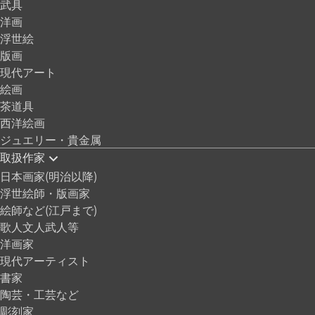
武具
洋画
浮世絵
版画
現代アート
絵画
茶道具
西洋絵画
ジュエリー・貴金属
取扱作家
日本画家(明治以降)
浮世絵師・版画家
絵師など(江戸まで)
歌人文人武人等
洋画家
現代アーティスト
書家
陶芸・工芸など
彫刻家