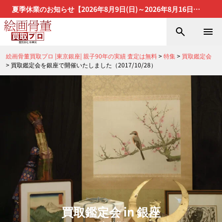
夏季休業のお知らせ【2026年8月9日(日)～2026年8月16日
(日)】
絵画骨董買取プロ |東京銀座| 親子90年の実績 査定は無料
>
特集
>
買取鑑定会
>
買取鑑定会を銀座で開催いたしました（2017/10/28）
買取鑑定会 in 銀座