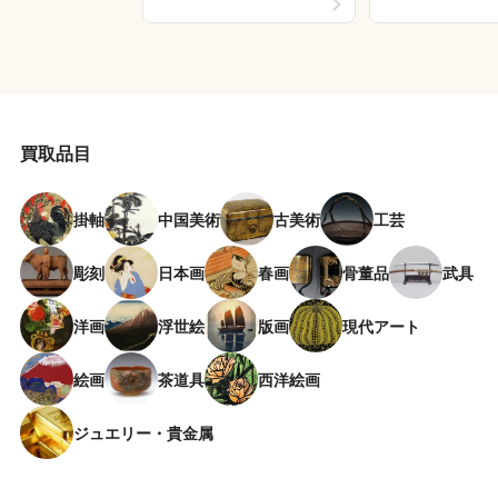
買取品目
掛軸
中国美術
古美術
工芸
彫刻
日本画
春画
骨董品
武具
洋画
浮世絵
版画
現代アート
絵画
茶道具
西洋絵画
ジュエリー・貴金属