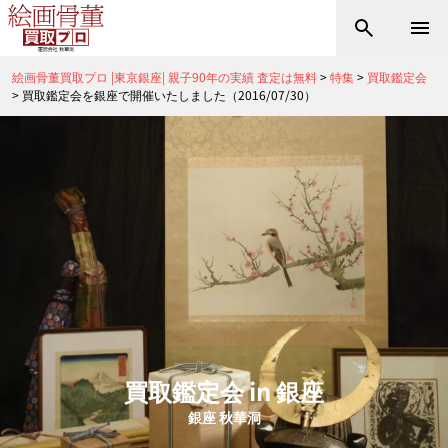
絵画骨董買取プロ |東京銀座| 親子90年の実績 査定は無料
>
特集
>
買取鑑定会
>
買取鑑定会を銀座で開催いたしました（2016/07/30）
買取鑑定会 in 銀座
銀座 秋華洞