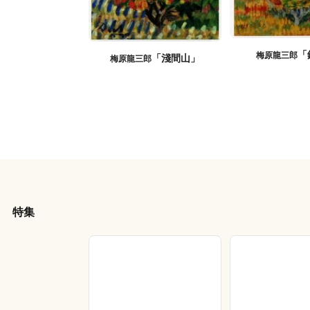
「
梅原龍三郎
「淺間山」
梅原龍三郎
特集