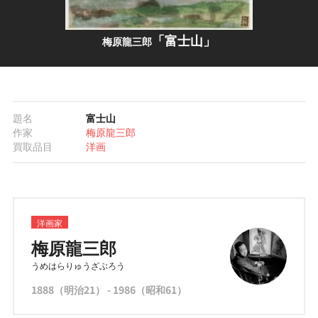
「富士山」
梅原龍三郎
題名
富士山
作家
梅原龍三郎
買取品目
洋画
洋画家
梅原龍三郎
うめはらりゅうざぶろう
1888（明治21） - 1986（昭和61）