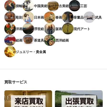
掛軸
中国美術
古美術
工芸
彫刻
日本画
春画
骨董品
武具
洋画
浮世絵
版画
現代アート
絵画
茶道具
西洋絵画
ジュエリー・貴金属
買取サービス