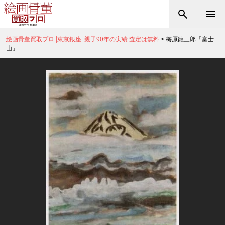
絵画骨董買取プロ |東京銀座| 親子90年の実績 査定は無料
>
梅原龍三郎「富士
山」