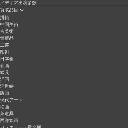
メディア出演多数
買取品目
掛軸
中国美術
古美術
骨董品
工芸
彫刻
日本画
春画
武具
洋画
浮世絵
版画
現代アート
絵画
茶道具
西洋絵画
ジュエリー・貴金属