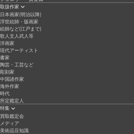
取扱作家
日本画家(明治以降)
浮世絵師・版画家
絵師など(江戸まで)
歌人文人武人等
洋画家
現代アーティスト
書家
陶芸・工芸など
彫刻家
中国諸作家
海外作家
時代
所定鑑定人
特集
買取鑑定会
メディア
美術品豆知識