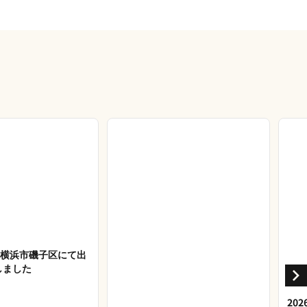
27 横浜市磯子区にて出
しました
20