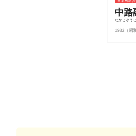
日本画家(
中路
なかじゆう
1933（昭和