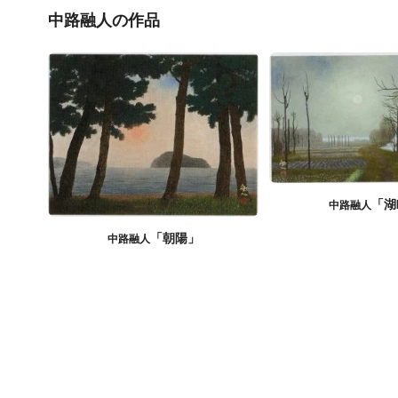
中路融人の作品
「湖
中路融人
「朝陽」
中路融人