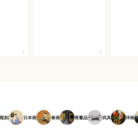
彫刻
日本画
春画
骨董品
武具
洋画