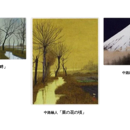
畔」
中路
「菜の花の頃」
中路融人