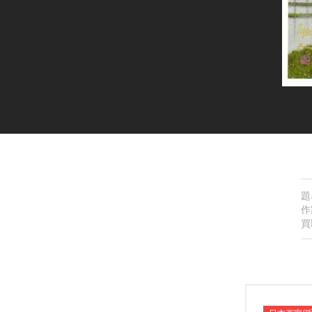
題
作
買