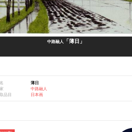
「薄日」
中路融人
名
薄日
家
中路融人
取品目
日本画