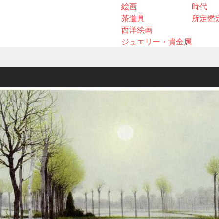
絵画
時代
茶道具
所定鑑
西洋絵画
ジュエリー・貴金属