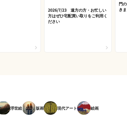
門の
きま
2026/7/23 遠方の方・お忙しい
方はぜひ宅配買い取りをご利用く
ださい
浮世絵
版画
現代アート
絵画