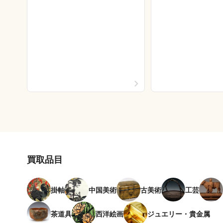
買取品目
掛軸
中国美術
古美術
工芸
茶道具
西洋絵画
ジュエリー・貴金属