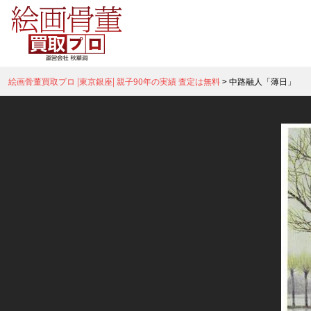
絵画骨董買取プロ |東京銀座| 親子90年の実績 査定は無料
>
中路融人「薄日」