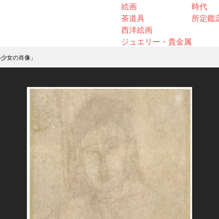
絵画
時代
茶道具
所定鑑
西洋絵画
ジュエリー・貴金属
い少女の肖像」