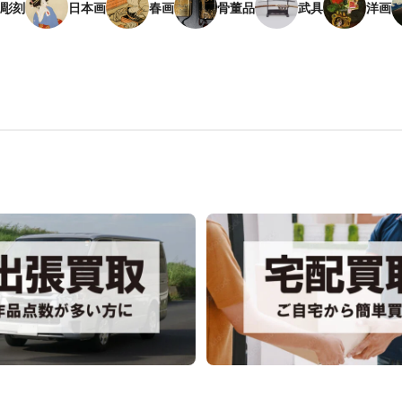
彫刻
日本画
春画
骨董品
武具
洋画