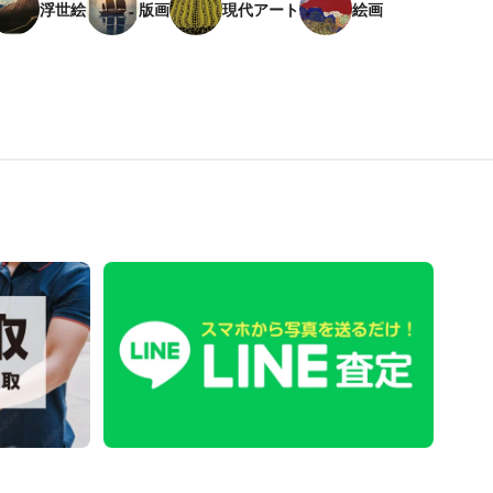
浮世絵
版画
現代アート
絵画