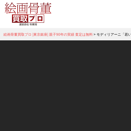
絵画骨董買取プロ |東京銀座| 親子90年の実績 査定は無料
>
モディリアーニ「若