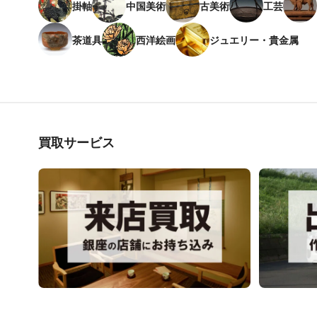
掛軸
中国美術
古美術
工芸
茶道具
西洋絵画
ジュエリー・貴金属
買取サービス