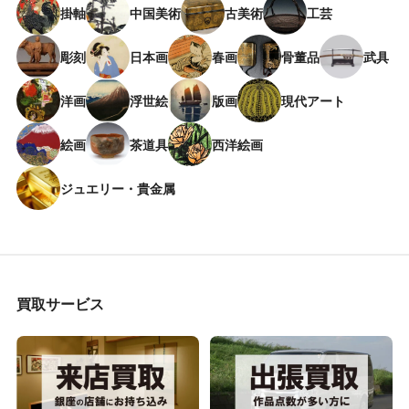
掛軸
中国美術
古美術
工芸
彫刻
日本画
春画
骨董品
武具
洋画
浮世絵
版画
現代アート
絵画
茶道具
西洋絵画
ジュエリー・貴金属
買取サービス