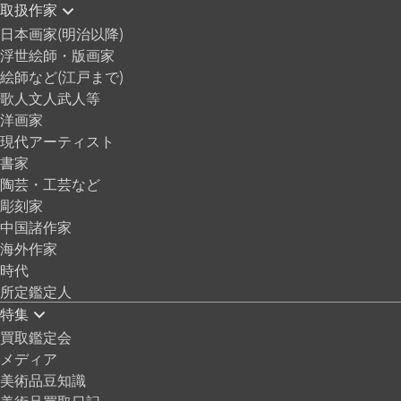
取扱作家
日本画家(明治以降)
浮世絵師・版画家
絵師など(江戸まで)
歌人文人武人等
洋画家
現代アーティスト
書家
陶芸・工芸など
彫刻家
中国諸作家
海外作家
時代
所定鑑定人
特集
買取鑑定会
メディア
美術品豆知識