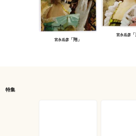
「
宮永岳彦
「翔」
宮永岳彦
特集