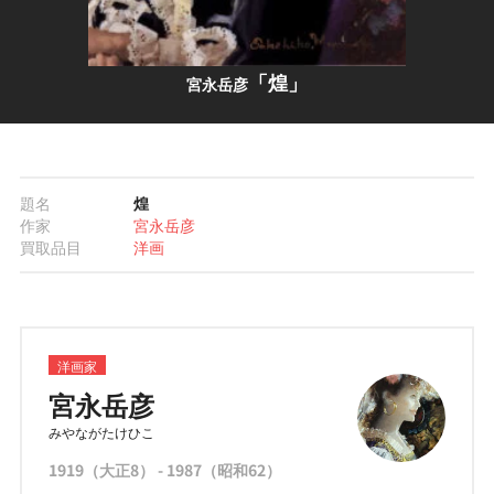
「煌」
宮永岳彦
題名
煌
作家
宮永岳彦
買取品目
洋画
洋画家
宮永岳彦
みやながたけひこ
1919（大正8） - 1987（昭和62）