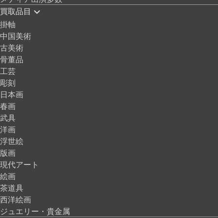
買取品目
掛軸
中国美術
古美術
骨董品
工芸
彫刻
日本画
春画
武具
洋画
浮世絵
版画
現代アート
絵画
茶道具
西洋絵画
ジュエリー・貴金属