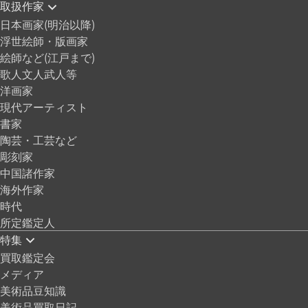
取扱作家
日本画家(明治以降)
浮世絵師・版画家
絵師など(江戸まで)
歌人文人武人等
洋画家
現代アーティスト
書家
陶芸・工芸など
彫刻家
中国諸作家
海外作家
時代
所定鑑定人
特集
買取鑑定会
メディア
美術品豆知識
美術品買取日記