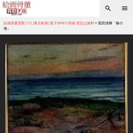
絵画骨董買取プロ |東京銀座| 親子90年の実績 査定は無料
>
黒田清輝「春の
海」