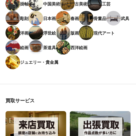
掛軸
中国美術
古美術
工芸
彫刻
日本画
春画
骨董品
武具
洋画
浮世絵
版画
現代アート
絵画
茶道具
西洋絵画
ジュエリー・貴金属
買取サービス