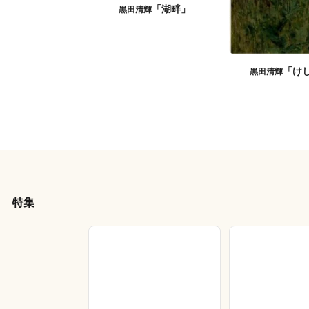
「湖畔」
黒田清輝
「け
黒田清輝
特集