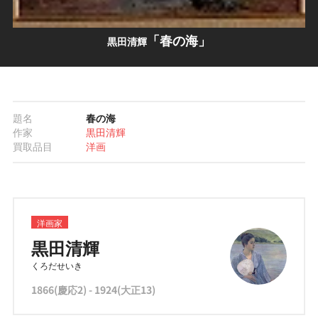
「春の海」
黒田清輝
題名
春の海
作家
黒田清輝
買取品目
洋画
洋画家
黒田清輝
くろだせいき
1866(慶応2) - 1924(大正13)