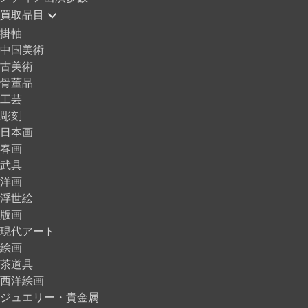
買取品目
掛軸
中国美術
古美術
骨董品
工芸
彫刻
日本画
春画
武具
洋画
浮世絵
版画
現代アート
絵画
茶道具
西洋絵画
ジュエリー・貴金属