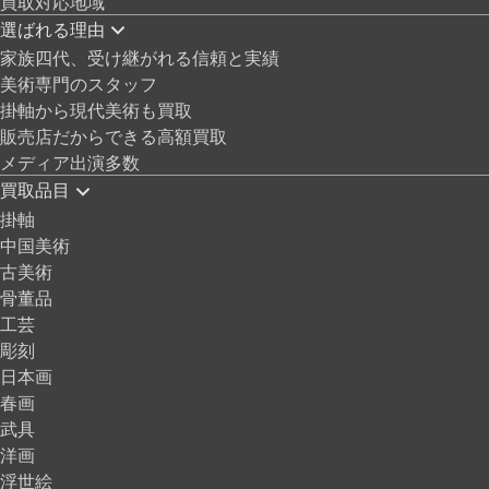
買取対応地域
選ばれる理由
家族四代、受け継がれる信頼と実績
美術専門のスタッフ
掛軸から現代美術も買取
販売店だからできる高額買取
メディア出演多数
買取品目
掛軸
中国美術
古美術
骨董品
工芸
彫刻
日本画
春画
武具
洋画
浮世絵