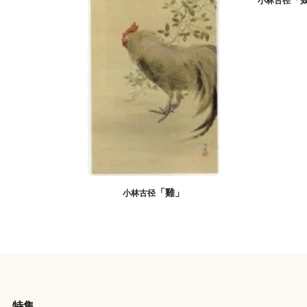
「雞」
小林古径
特集