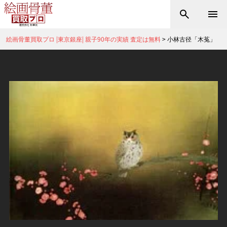
絵画骨董買取プロ |東京銀座| 親子90年の実績 査定は無料
>
小林古径「木菟」