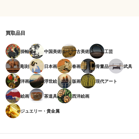
買取品目
掛軸
中国美術
古美術
工芸
彫刻
日本画
春画
骨董品
武具
洋画
浮世絵
版画
現代アート
絵画
茶道具
西洋絵画
ジュエリー・貴金属