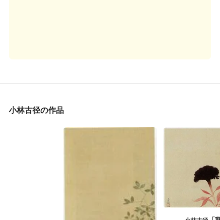
小林古径の作品
「
小林古径