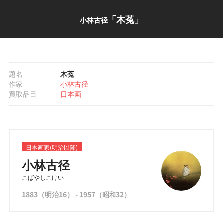
「木菟」
小林古径
題名
木菟
作家
小林古径
買取品目
日本画
日本画家(明治以降)
小林古径
こばやしこけい
1883（明治16） - 1957（昭和32）