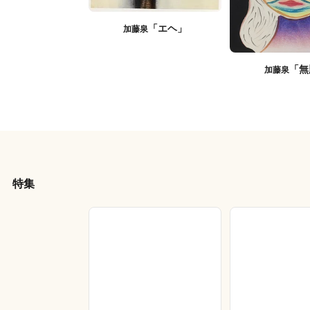
「エヘ」
加藤泉
「無
加藤泉
特集