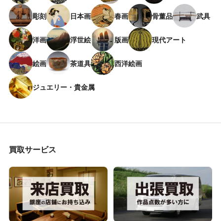
彫刻
日本画
春画
骨董品
武具
洋画
浮世絵
版画
現代アート
絵画
茶道具
西洋絵画
ジュエリー・貴金属
買取サービス