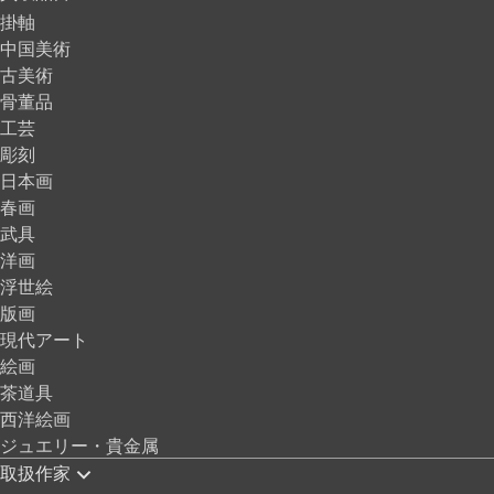
掛軸
中国美術
古美術
骨董品
工芸
彫刻
日本画
春画
武具
洋画
浮世絵
版画
現代アート
絵画
茶道具
西洋絵画
ジュエリー・貴金属
取扱作家