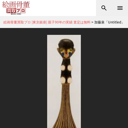
絵画骨董買取プロ |東京銀座| 親子90年の実績 査定は無料
>
加藤泉「Untitled」