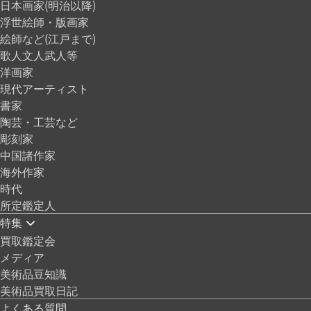
日本画家(明治以降)
浮世絵師・版画家
絵師など(江戸まで)
歌人文人武人等
洋画家
現代アーティスト
書家
陶芸・工芸など
彫刻家
中国諸作家
海外作家
時代
所定鑑定人
特集
買取鑑定会
メディア
美術品豆知識
美術品買取日記
よくある質問