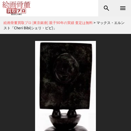
絵画骨董買取プロ |東京銀座| 親子90年の実績 査定は無料
>
マックス・エルン
スト「Cheri Bibi(シェリ・ビビ)」