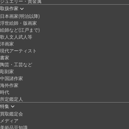
ジュエリー・貴金属
取扱作家
日本画家(明治以降)
浮世絵師・版画家
絵師など(江戸まで)
歌人文人武人等
洋画家
現代アーティスト
書家
陶芸・工芸など
彫刻家
中国諸作家
海外作家
時代
所定鑑定人
特集
買取鑑定会
メディア
美術品豆知識