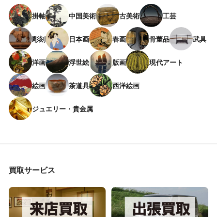
掛軸
中国美術
古美術
工芸
彫刻
日本画
春画
骨董品
武具
洋画
浮世絵
版画
現代アート
絵画
茶道具
西洋絵画
ジュエリー・貴金属
買取サービス