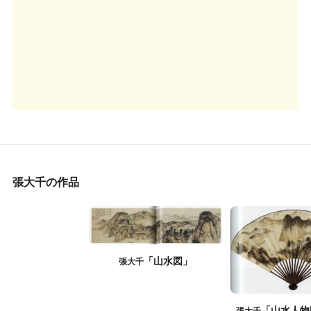
張大千の作品
「山水図」
張大千
「山水人物
張大千