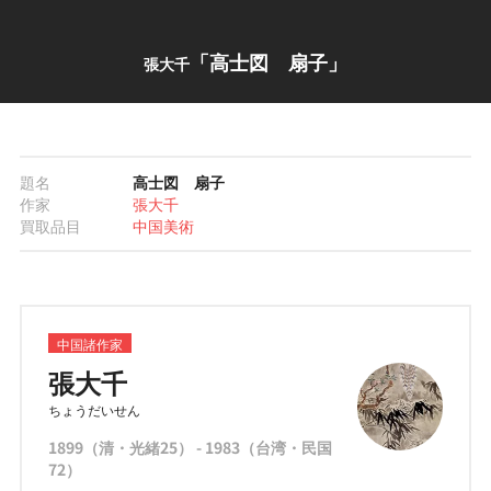
「高士図 扇子」
張大千
題名
高士図 扇子
作家
張大千
買取品目
中国美術
中国諸作家
張大千
ちょうだいせん
1899（清・光緒25） - 1983（台湾・民国
72）