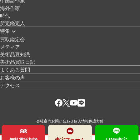
中国諸作家
海外作家
時代
所定鑑定人
特集
買取鑑定会
メディア
美術品豆知識
美術品買取日記
よくある質問
お客様の声
アクセス
会社案内
お問い合わせ
個人情報保護方針
査定フォーム
LINE査定
無料電話相談
© 絵画骨董買取プロ