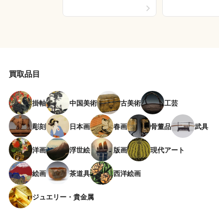
買取品目
掛軸
中国美術
古美術
工芸
彫刻
日本画
春画
骨董品
武具
洋画
浮世絵
版画
現代アート
絵画
茶道具
西洋絵画
ジュエリー・貴金属