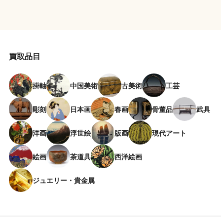
買取品目
掛軸
中国美術
古美術
工芸
彫刻
日本画
春画
骨董品
武具
洋画
浮世絵
版画
現代アート
絵画
茶道具
西洋絵画
ジュエリー・貴金属