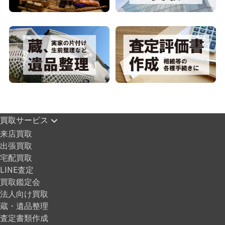
買取サービス
来店買取
出張買取
宅配買取
LINE査定
買取鑑定会
法人向け買取
蔵・遺品整理
査定書類作成