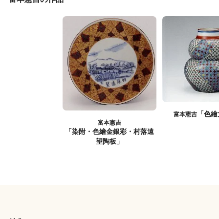
「色繪
富本憲吉
富本憲吉
「染附・色繪金銀彩・村落遠
望陶板」