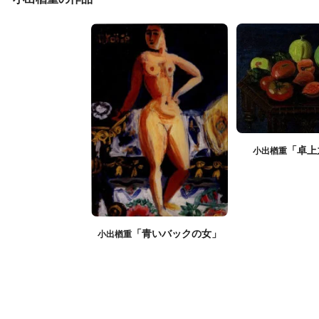
「卓上
小出楢重
「青いバックの女」
小出楢重