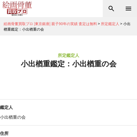
絵画骨董買取プロ |東京銀座| 親子90年の実績 査定は無料
>
所定鑑定人
>
小出
楢重鑑定：小出楢重の会
所定鑑定人
小出楢重鑑定：小出楢重の会
鑑定人
小出楢重の会
住所