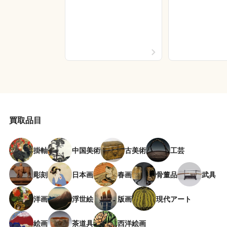
買取品目
掛軸
中国美術
古美術
工芸
彫刻
日本画
春画
骨董品
武具
洋画
浮世絵
版画
現代アート
絵画
茶道具
西洋絵画