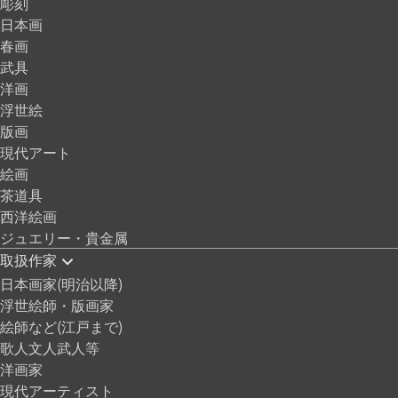
彫刻
日本画
春画
武具
洋画
浮世絵
版画
現代アート
絵画
茶道具
西洋絵画
ジュエリー・貴金属
取扱作家
日本画家(明治以降)
浮世絵師・版画家
絵師など(江戸まで)
歌人文人武人等
洋画家
現代アーティスト