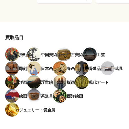
買取品目
掛軸
中国美術
古美術
工芸
彫刻
日本画
春画
骨董品
武具
洋画
浮世絵
版画
現代アート
絵画
茶道具
西洋絵画
ジュエリー・貴金属