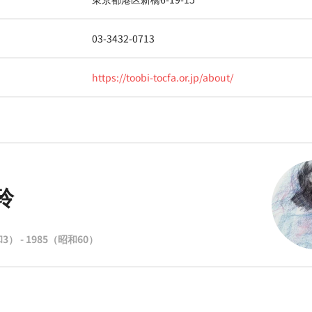
03-3432-0713
https://toobi-tocfa.or.jp/about/
玲
3） - 1985（昭和60）