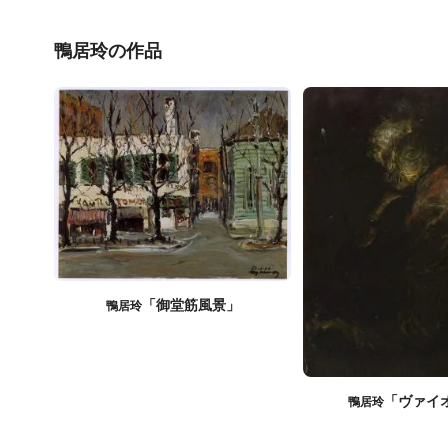
鴨居玲の作品
「御堂筋風景」
鴨居玲
「ヴァイ
鴨居玲