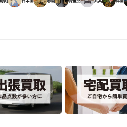
彫刻
日本画
春画
骨董品
武具
洋画