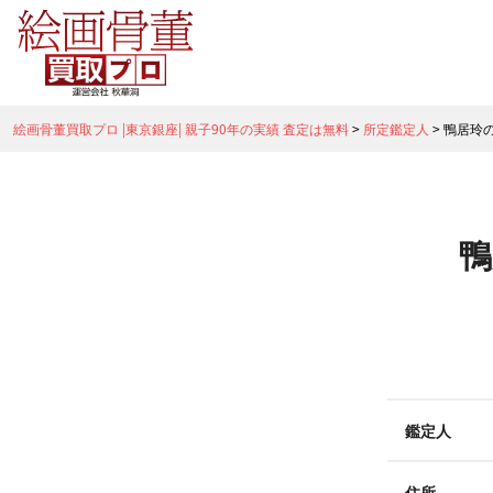
絵画骨董買取プロ |東京銀座| 親子90年の実績 査定は無料
>
所定鑑定人
>
鴨居玲
鴨
鑑定人
住所