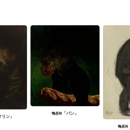
「パン」
鴨居玲
オリン」
鴨居玲