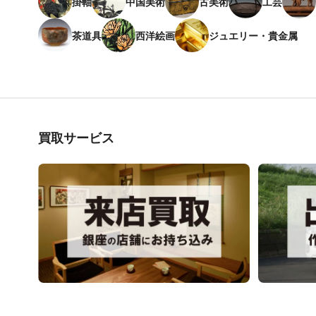
掛軸
中国美術
古美術
工芸
茶道具
西洋絵画
ジュエリー・貴金属
買取サービス