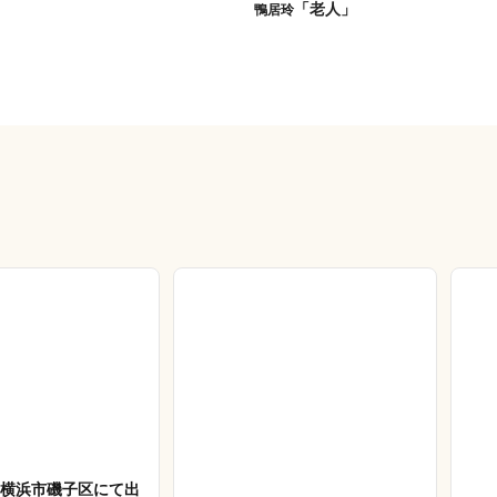
「老人」
鴨居玲
27 横浜市磯子区にて出