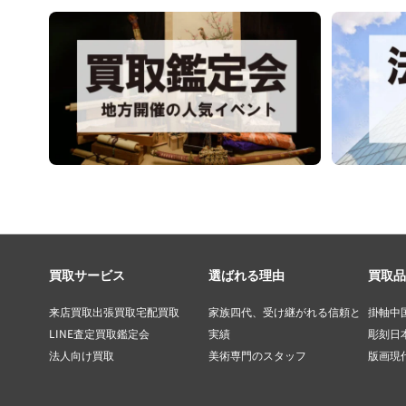
買取サービス
選ばれる理由
買取品
来店買取
出張買取
宅配買取
家族四代、受け継がれる信頼と
掛軸
中
LINE査定
買取鑑定会
実績
彫刻
日
法人向け買取
美術専門のスタッフ
版画
現