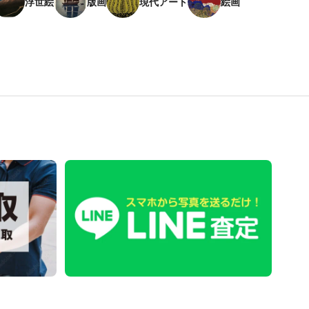
浮世絵
版画
現代アート
絵画