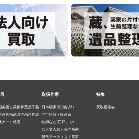
目
取扱作家
特集
国美術
古美術
骨董品
工芸
日本画家(明治以降)
買取鑑定会
本画
春画
武具
洋画
浮世絵
浮世絵師・版画家
代アート
絵画
絵師など(江戸まで)
歌人文人武人等
洋画家
現代アーティスト
書家