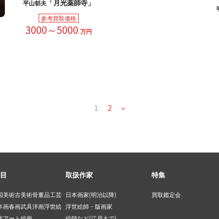
「月光薬師寺」
平山郁夫
参考買取価格
3000～5000
万円
1
2
»
目
取扱作家
特集
国美術
古美術
骨董品
工芸
日本画家(明治以降)
買取鑑定会
本画
春画
武具
洋画
浮世絵
浮世絵師・版画家
代アート
絵画
絵師など(江戸まで)