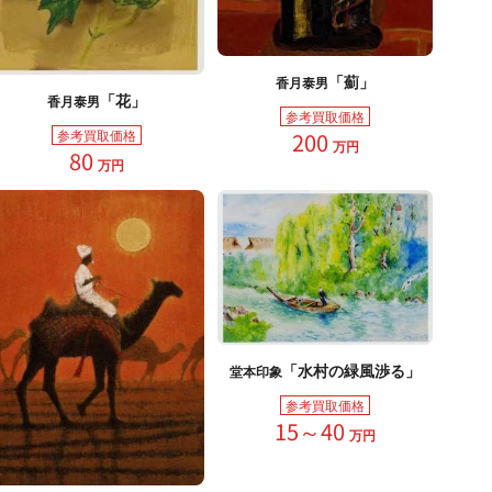
「薊」
香月泰男
「花」
香月泰男
参考買取価格
参考買取価格
200
万円
80
万円
「水村の緑風渉る」
堂本印象
参考買取価格
15～40
万円