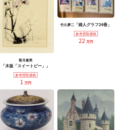
「婦人グラフ24冊」
竹久夢二
参考買取価格
22
万円
香月泰男
「木版「スイートピー」」
参考買取価格
1
万円