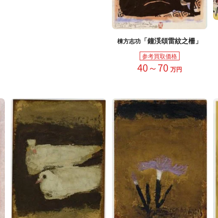
「鐘渓頌雷紋之柵」
棟方志功
参考買取価格
40～70
万円