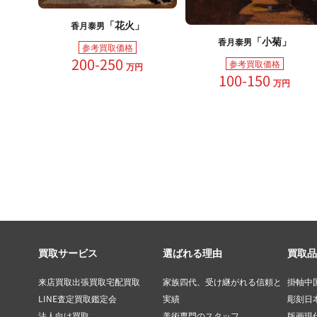
「花火」
香月泰男
「小菊」
香月泰男
参考買取価格
200-250
参考買取価格
万円
100-150
万円
買取サービス
選ばれる理由
買取品
来店買取
出張買取
宅配買取
家族四代、受け継がれる信頼と
掛軸
中
LINE査定
買取鑑定会
実績
彫刻
日
法人向け買取
美術専門のスタッフ
版画
現