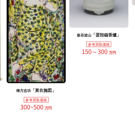
「蛋殻磁香爐」
板谷波山
参考買取価格
150～300
万円
「黃衣施図」
棟方志功
参考買取価格
300~500
万円