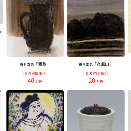
」
「霞草」
「久原山」
香月泰男
香月泰男
参考買取価格
参考買取価格
40
20
万円
万円