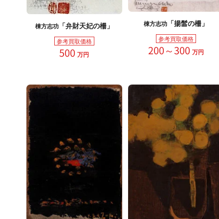
「揚髷の柵」
棟方志功
「弁財天妃の柵」
棟方志功
参考買取価格
参考買取価格
200～300
500
万円
万円