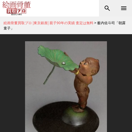
絵画骨董買取プロ |東京銀座| 親子90年の実績 査定は無料
>
薮内佐斗司「朝露
童子」