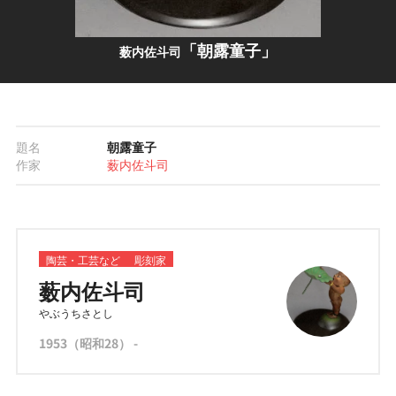
「朝露童子」
薮内佐斗司
題名
朝露童子
作家
薮内佐斗司
陶芸・工芸など
彫刻家
薮内佐斗司
やぶうちさとし
1953（昭和28） -