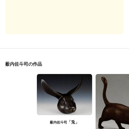
薮内佐斗司の作品
「兎」
薮内佐斗司