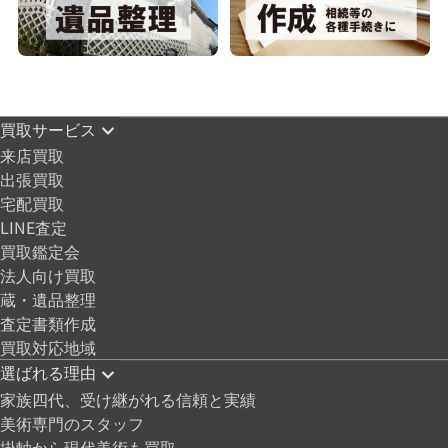
買取サービス
来店買取
出張買取
宅配買取
LINE査定
買取鑑定会
法人向け買取
蔵・遺品整理
査定書類作成
買取対応地域
選ばれる理由
家族四代、受け継がれる信頼と実績
美術専門のスタッフ
掛軸から現代美術も買取