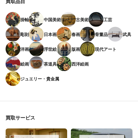
買取品目
掛軸
中国美術
古美術
工芸
彫刻
日本画
春画
骨董品
武具
洋画
浮世絵
版画
現代アート
絵画
茶道具
西洋絵画
ジュエリー・貴金属
買取サービス