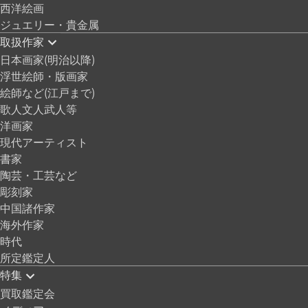
西洋絵画
ジュエリー・貴金属
取扱作家
日本画家(明治以降)
浮世絵師・版画家
絵師など(江戸まで)
歌人文人武人等
洋画家
現代アーティスト
書家
陶芸・工芸など
彫刻家
中国諸作家
海外作家
時代
所定鑑定人
特集
買取鑑定会