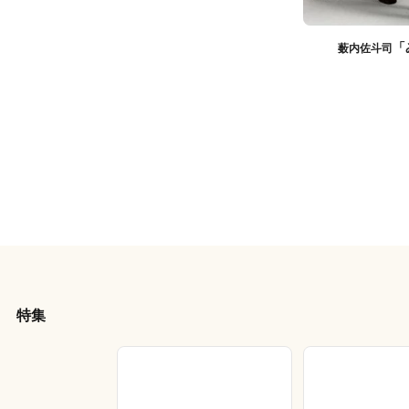
「
薮内佐斗司
特集