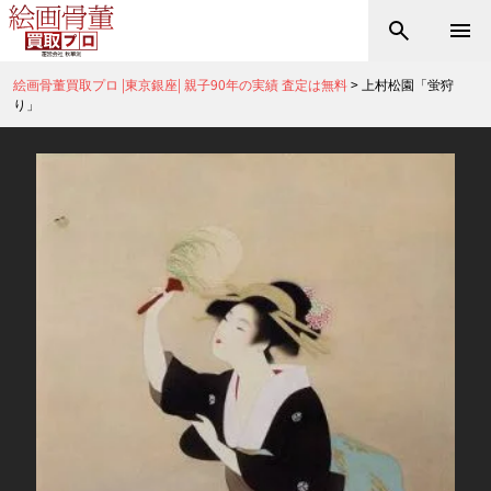
絵画骨董買取プロ |東京銀座| 親子90年の実績 査定は無料
>
上村松園「蛍狩
り」