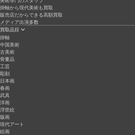
掛軸から現代美術も買取
販売店だからできる高額買取
メディア出演多数
買取品目
掛軸
中国美術
古美術
骨董品
工芸
彫刻
日本画
春画
武具
洋画
浮世絵
版画
現代アート
絵画