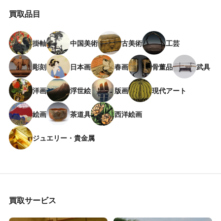
買取品目
掛軸
中国美術
古美術
工芸
彫刻
日本画
春画
骨董品
武具
洋画
浮世絵
版画
現代アート
絵画
茶道具
西洋絵画
ジュエリー・貴金属
買取サービス