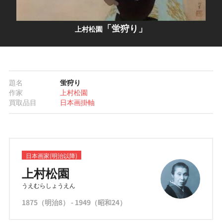
「蛍狩り」
上村松園
題名
蛍狩り
作家
上村松園
買取品目
日本画
掛軸
日本画家(明治以降)
上村松園
うえむらしょうえん
1875（明治8） - 1949（昭和24）