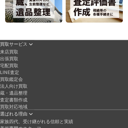
買取サービス
来店買取
出張買取
宅配買取
LINE査定
買取鑑定会
法人向け買取
蔵・遺品整理
査定書類作成
買取対応地域
選ばれる理由
家族四代、受け継がれる信頼と実績
美術専門のスタッフ