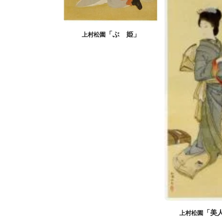
「ぶゝ姫」
上村松園
「美
上村松園