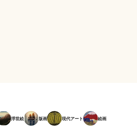
浮世絵
版画
現代アート
絵画