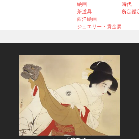
絵画
時代
茶道具
所定鑑
西洋絵画
ジュエリー・貴金属