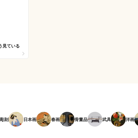
う見ている
彫刻
日本画
春画
骨董品
武具
洋画