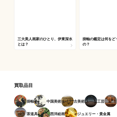
掛軸の鑑定は何をど
三大美人画家のひとり、伊東深水
の？
とは？
買取品目
掛軸
中国美術
古美術
工芸
茶道具
西洋絵画
ジュエリー・貴金属