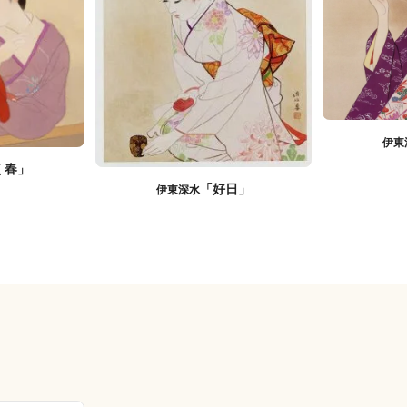
伊東
く春」
「好日」
伊東深水