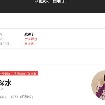
「鏡獅子」
伊東深水
名
鏡獅子
家
伊東深水
取品目
日本画
明治以降)
浮世絵師・版画家
深水
すい
31） - 1972（昭和47）