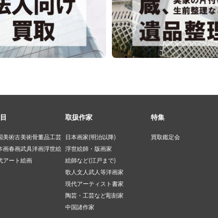
目
取扱作家
特集
国美術
古美術
骨董品
工芸
日本画家(明治以降)
買取鑑定会
本画
春画
武具
洋画
浮世絵
浮世絵師・版画家
代アート
絵画
絵師など(江戸まで)
歌人文人武人等
洋画家
現代アーティスト
書家
陶芸・工芸など
彫刻家
中国諸作家