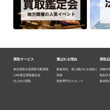
買取サービス
選ばれる理由
買取品
来店買取
出張買取
宅配買取
家族四代、受け継がれる信頼と
掛軸
中
LINE査定
買取鑑定会
実績
彫刻
日
法人向け買取
美術専門のスタッフ
版画
現