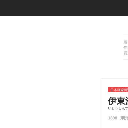
題
作
買
日本画家(
伊東
いとうしん
1898（明治