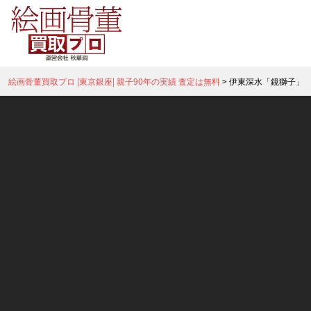
絵画骨董買取プロ |東京銀座| 親子90年の実績 査定は無料
>
伊東深水「鏡獅子」