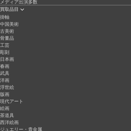
メディア出演多数
買取品目
掛軸
中国美術
古美術
骨董品
工芸
彫刻
日本画
春画
武具
洋画
浮世絵
版画
現代アート
絵画
茶道具
西洋絵画
ジュエリー・貴金属