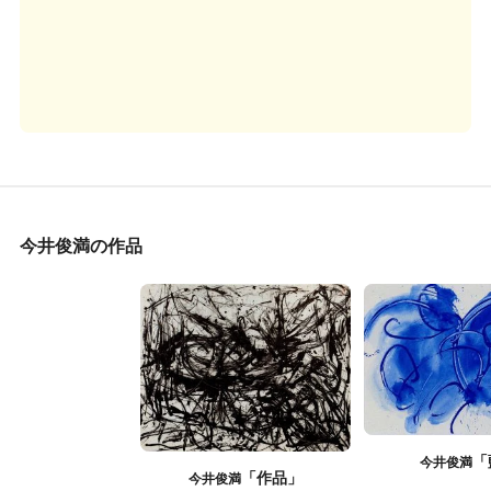
今井俊満の作品
「
今井俊満
「作品」
今井俊満