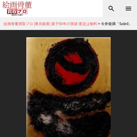
絵画骨董買取プロ |東京銀座| 親子90年の実績 査定は無料
>
今井俊満「Soleil」