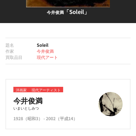
「Soleil」
今井俊満
題名
Soleil
作家
今井俊満
買取品目
現代アート
洋画家
現代アーティスト
今井俊満
いまいとしみつ
1928（昭和3） - 2002（平成14）