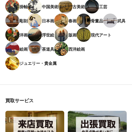
掛軸
中国美術
古美術
工芸
彫刻
日本画
春画
骨董品
武具
洋画
浮世絵
版画
現代アート
絵画
茶道具
西洋絵画
ジュエリー・貴金属
買取サービス