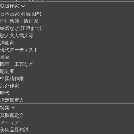
取扱作家
日本画家(明治以降)
浮世絵師・版画家
絵師など(江戸まで)
歌人文人武人等
洋画家
現代アーティスト
書家
陶芸・工芸など
彫刻家
中国諸作家
海外作家
時代
所定鑑定人
特集
買取鑑定会
メディア
美術品豆知識