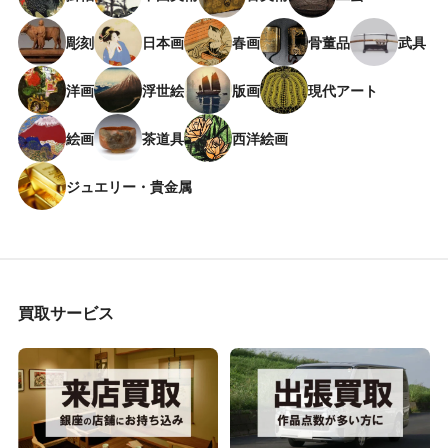
彫刻
日本画
春画
骨董品
武具
洋画
浮世絵
版画
現代アート
絵画
茶道具
西洋絵画
ジュエリー・貴金属
買取サービス