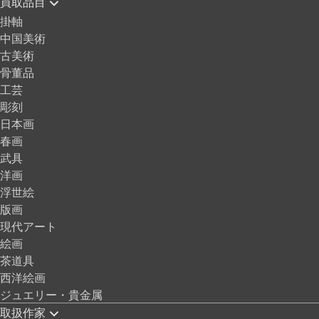
買取品目
掛軸
中国美術
古美術
骨董品
工芸
彫刻
日本画
春画
武具
洋画
浮世絵
版画
現代アート
絵画
茶道具
西洋絵画
ジュエリー・貴金属
取扱作家