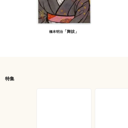
「舞妓」
橋本明治
特集