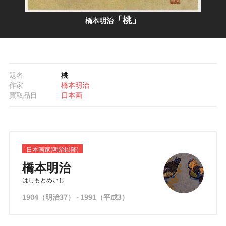
「桃」
橋本明治
題名
桃
作家
橋本明治
買取品目
日本画
日本画家(明治以降)
橋本明治
はしもとめいじ
1904（明治37） - 1991（平成3）