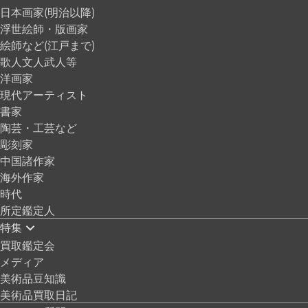
日本画家(明治以降)
浮世絵師・版画家
絵師など(江戸まで)
歌人文人武人等
洋画家
現代アーティスト
書家
陶芸・工芸など
彫刻家
中国諸作家
海外作家
時代
所定鑑定人
特集
買取鑑定会
メディア
美術品豆知識
美術品買取日記