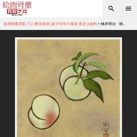
絵画骨董買取プロ |東京銀座| 親子90年の実績 査定は無料
>
橋本明治「桃」