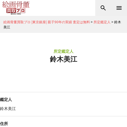
絵画骨董買取プロ |東京銀座| 親子90年の実績 査定は無料
>
所定鑑定人
>
鈴木
美江
所定鑑定人
鈴木美江
鑑定人
鈴木美江
住所