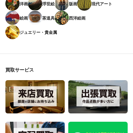
洋画
浮世絵
版画
現代アート
絵画
茶道具
西洋絵画
ジュエリー・貴金属
買取サービス