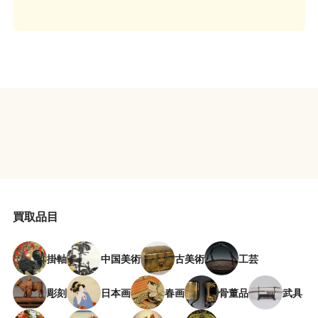
買取品目
掛軸
中国美術
古美術
工芸
彫刻
日本画
春画
骨董品
武具