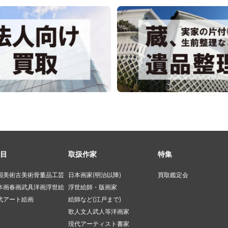
目
取扱作家
特集
国美術
古美術
骨董品
工芸
日本画家(明治以降)
買取鑑定会
本画
春画
武具
洋画
浮世絵
浮世絵師・版画家
代アート
絵画
絵師など(江戸まで)
歌人文人武人等
洋画家
現代アーティスト
書家