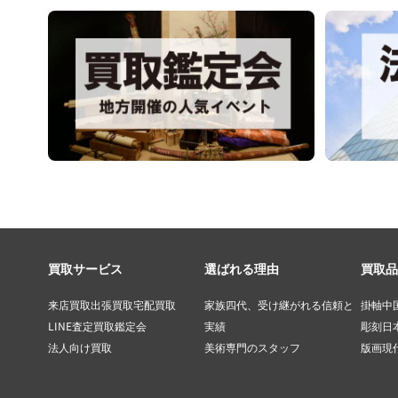
買取サービス
選ばれる理由
買取品
来店買取
出張買取
宅配買取
家族四代、受け継がれる信頼と
掛軸
中
LINE査定
買取鑑定会
実績
彫刻
日
法人向け買取
美術専門のスタッフ
版画
現