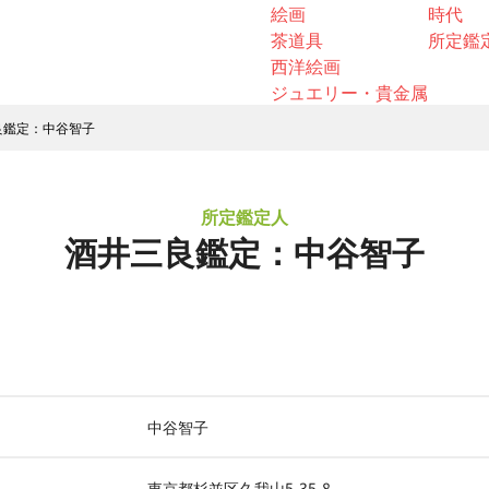
絵画
時代
茶道具
所定鑑
西洋絵画
ジュエリー・貴金属
良鑑定：中谷智子
所定鑑定人
酒井三良鑑定：中谷智子
中谷智子
東京都杉並区久我山5-35-8