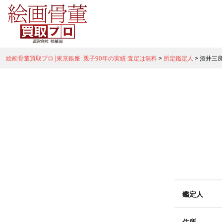
絵画骨董買取プロ |東京銀座| 親子90年の実績 査定は無料
>
所定鑑定人
>
酒井三
鑑定人
住所