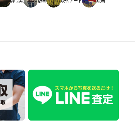
浮世絵
版画
現代アート
絵画