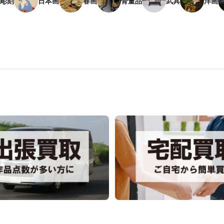
彫刻
日本画
春画
骨董品
武具
洋画