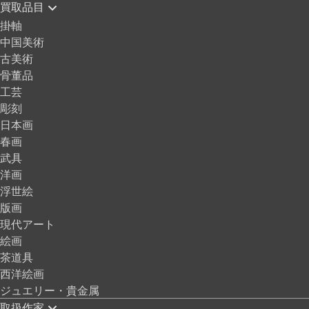
買取品目
掛軸
中国美術
古美術
骨董品
工芸
彫刻
日本画
春画
武具
洋画
浮世絵
版画
現代アート
絵画
茶道具
西洋絵画
ジュエリー・貴金属
取扱作家