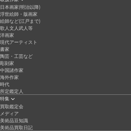
日本画家(明治以降)
浮世絵師・版画家
絵師など(江戸まで)
歌人文人武人等
洋画家
現代アーティスト
書家
陶芸・工芸など
彫刻家
中国諸作家
海外作家
時代
所定鑑定人
特集
買取鑑定会
メディア
美術品豆知識
美術品買取日記