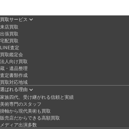
買取サービス
来店買取
出張買取
宅配買取
LINE査定
買取鑑定会
法人向け買取
蔵・遺品整理
査定書類作成
買取対応地域
選ばれる理由
家族四代、受け継がれる信頼と実績
美術専門のスタッフ
掛軸から現代美術も買取
販売店だからできる高額買取
メディア出演多数