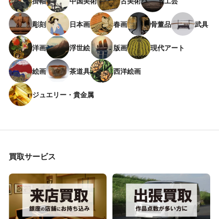
掛軸
中国美術
古美術
工芸
彫刻
日本画
春画
骨董品
武具
洋画
浮世絵
版画
現代アート
絵画
茶道具
西洋絵画
ジュエリー・貴金属
買取サービス