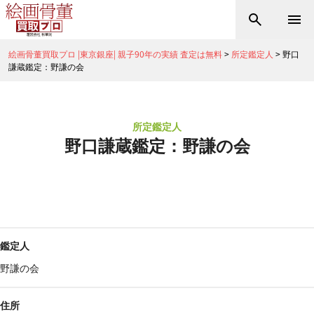
絵画骨董買取プロ |東京銀座| 親子90年の実績 査定は無料
>
所定鑑定人
>
野口
謙蔵鑑定：野謙の会
所定鑑定人
野口謙蔵鑑定：野謙の会
鑑定人
野謙の会
住所