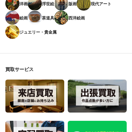
洋画
浮世絵
版画
現代アート
絵画
茶道具
西洋絵画
ジュエリー・貴金属
買取サービス