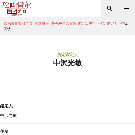
絵画骨董買取プロ |東京銀座| 親子90年の実績 査定は無料
>
所定鑑定人
>
中沢
光敏
所定鑑定人
中沢光敏
鑑定人
中沢光敏
住所