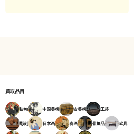
買取品目
掛軸
中国美術
古美術
工芸
彫刻
日本画
春画
骨董品
武具