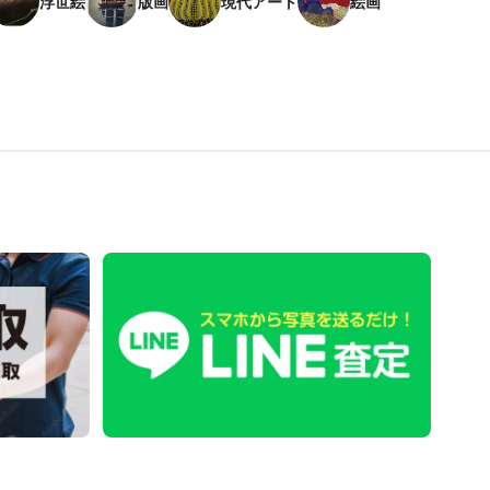
浮世絵
版画
現代アート
絵画