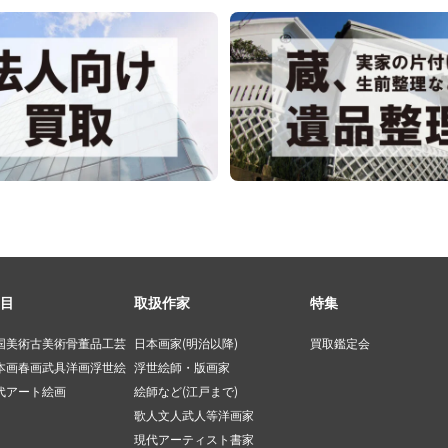
目
取扱作家
特集
国美術
古美術
骨董品
工芸
日本画家(明治以降)
買取鑑定会
本画
春画
武具
洋画
浮世絵
浮世絵師・版画家
代アート
絵画
絵師など(江戸まで)
歌人文人武人等
洋画家
現代アーティスト
書家