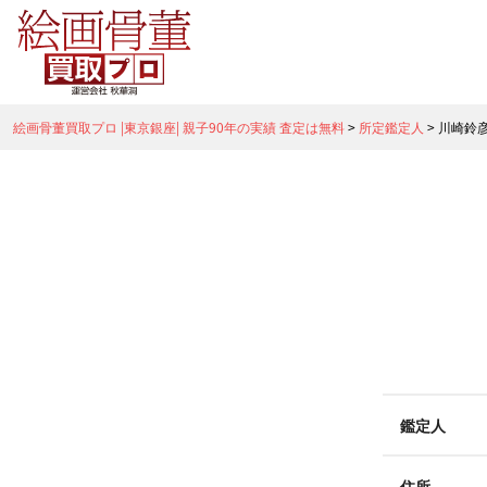
絵画骨董買取プロ |東京銀座| 親子90年の実績 査定は無料
>
所定鑑定人
>
川崎鈴
鑑定人
住所