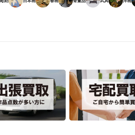
彫刻
日本画
春画
骨董品
武具
洋画