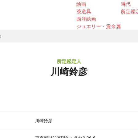
絵画
時代
茶道具
所定鑑
西洋絵画
ジュエリー・貴金属
彦
所定鑑定人
川崎鈴彦
川崎鈴彦
東京都杉並区阿佐ヶ谷北2-26-6