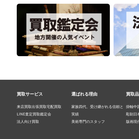
買取サービス
選ばれる理由
買取品
来店買取
出張買取
宅配買取
家族四代、受け継がれる信頼と
掛軸
中
LINE査定
買取鑑定会
実績
彫刻
日
法人向け買取
美術専門のスタッフ
版画
現