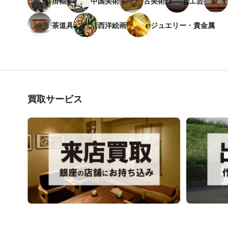
掛軸
中国美術
古美術
工芸
茶道具
西洋絵画
ジュエリー・貴金属
買取サービス